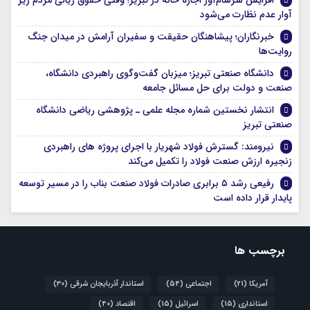
افزایش سرسام‌آور اجاره خانه در تبریز؛ وقتی حقوق ریالی مردم زیر
آوار عدم نظارت می‌شود
خبرنگاران؛ پیشاهنگان حقیقت و سفیران آرامش در میدان جنگ
روایت‌ها
دانشگاه صنعتی تبریز؛ میزبان گفت‌وگوی راهبردی دانشگاه،
صنعت و دولت برای حل مسائل جامعه
انتشار نخستین شماره مجله علمی ـ پژوهشی ریاضی دانشگاه
صنعتی تبریز
نیرومند: گسترش فولاد شهریار با اجرای پروژه های راهبردی
زنجیره ارزش صنعت فولاد را تکمیل می‌کند
رفیعی رشد ۵ برابری صادرات فولاد صنعت بناب را در مسیر توسعه
پایدار قرار داده است
برچسب ها
آمریکا
(21)
اجتماعی
(54)
استاندار آذربایجان شرقی
(30)
استانداری
(15)
اسرائیل
(15)
اقتصاد
(40)