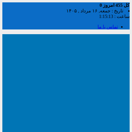
کل
455
امروز
0
تاریخ : جمعه, ۱۶ مرداد , ۱۴۰۵
ساعت :
1:15:13
تماس با ما