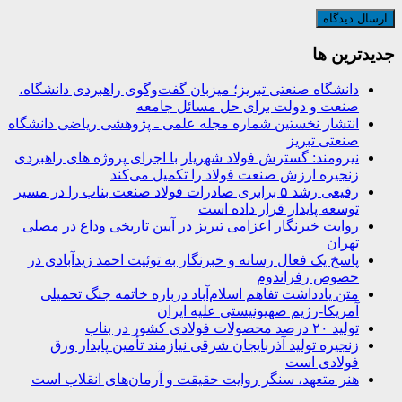
جديدترين ها
دانشگاه صنعتی تبریز؛ میزبان گفت‌وگوی راهبردی دانشگاه،
صنعت و دولت برای حل مسائل جامعه
انتشار نخستین شماره مجله علمی ـ پژوهشی ریاضی دانشگاه
صنعتی تبریز
نیرومند: گسترش فولاد شهریار با اجرای پروژه های راهبردی
زنجیره ارزش صنعت فولاد را تکمیل می‌کند
رفیعی رشد ۵ برابری صادرات فولاد صنعت بناب را در مسیر
توسعه پایدار قرار داده است
روایت خبرنگار اعزامی تبریز در آیین تاریخی وداع در مصلی
تهران
پاسخ یک فعال رسانه و خبرنگار به توئیت احمد زیدآبادی در
خصوص رفراندوم
متن یادداشت تفاهم اسلام‌آباد درباره خاتمه جنگ تحمیلی
آمریکا-رژیم صهیونیستی علیه ایران
تولید ۲۰ درصد محصولات فولادی کشور در بناب
زنجیره تولید آذربایجان شرقی نیازمند تأمین پایدار ورق
فولادی است
هنر متعهد، سنگر روایت حقیقت و آرمان‌های انقلاب است