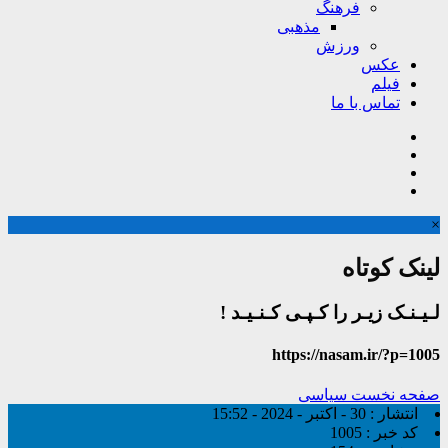
فرهنگ
مذهبی
ورزش
عکس
فیلم
تماس با ما
×
لینک کوتاه
لـیـنـک زیـر را کـپـی کـنـیـد !
https://nasam.ir/?p=1005
صفحه نخست
سیاسی
انتشار :
30 - اکتبر - 2024 - 15:52
کد خبر :
1005