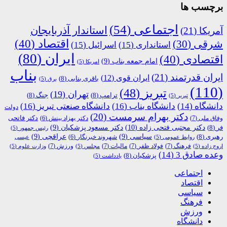
برچسب ها
اجتماعی
(54)
استاندار آذربایجان
آمریکا
(21)
اقتصاد
(40)
شرقی
(30)
استانداری
(15)
اسرائیل
(15)
ایران
(80)
اقتصادی
(40)
امام جمعه بناب
(9)
امریکا
(5)
بناب
ایران قدرتمند
(21)
ایران قوی
(12)
باقری بنابی
(8)
برق
(5)
(110)
تبریز
(48)
تهران
(19)
ترامپ
(8)
جنگ
(8)
تبریر
(5)
دانشگاه
(14)
دانشگاه بناب
(16)
دانشگاه صنعتی تبریز
(16)
دولت
دکتر بهرام سرمست
(20)
دکتر فاتحی
وفاق ملی
(7)
دکتر بهزاد بینش
(6)
دکتر مجتبی فتحی زاده
(10)
فر
(8)
دکتر مسعود پزشکیان
(9)
رئیس جمهور
(5)
رهبری
(8)
سیاسی
(9)
عراقچی
(9)
شهروند خبرنگار
(6)
روابط عمومی
(5)
عیسی
فرهنگ
(7)
فولاد ظفر
(7)
مالیات
(7)
ورزش
(7)
اروج زاده
(5)
مجلس
(5)
وزارت علوم
(5)
وعده صادق 3
(14)
پزشکیان
(8)
یادداشت
(5)
اجتماعی
اقتصاد
سیاسی
فرهنگ
ورزش
دانشگاه