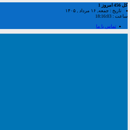
کل
456
امروز
1
تاریخ : جمعه, ۱۶ مرداد , ۱۴۰۵
ساعت :
18:16:04
تماس با ما