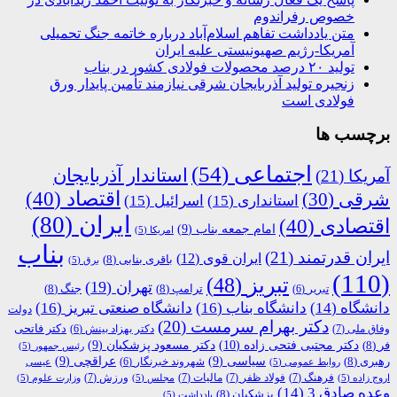
خصوص رفراندوم
متن یادداشت تفاهم اسلام‌آباد درباره خاتمه جنگ تحمیلی
آمریکا-رژیم صهیونیستی علیه ایران
تولید ۲۰ درصد محصولات فولادی کشور در بناب
زنجیره تولید آذربایجان شرقی نیازمند تأمین پایدار ورق
فولادی است
برچسب ها
اجتماعی
(54)
استاندار آذربایجان
آمریکا
(21)
اقتصاد
(40)
شرقی
(30)
استانداری
(15)
اسرائیل
(15)
ایران
(80)
اقتصادی
(40)
امام جمعه بناب
(9)
امریکا
(5)
بناب
ایران قدرتمند
(21)
ایران قوی
(12)
باقری بنابی
(8)
برق
(5)
(110)
تبریز
(48)
تهران
(19)
ترامپ
(8)
جنگ
(8)
تبریر
(6)
دانشگاه
(14)
دانشگاه بناب
(16)
دانشگاه صنعتی تبریز
(16)
دولت
دکتر بهرام سرمست
(20)
دکتر فاتحی
وفاق ملی
(7)
دکتر بهزاد بینش
(6)
دکتر مجتبی فتحی زاده
(10)
فر
(8)
دکتر مسعود پزشکیان
(9)
رئیس جمهور
(5)
رهبری
(8)
سیاسی
(9)
عراقچی
(9)
شهروند خبرنگار
(6)
روابط عمومی
(5)
عیسی
فرهنگ
(7)
فولاد ظفر
(7)
مالیات
(7)
ورزش
(7)
اروج زاده
(5)
مجلس
(5)
وزارت علوم
(5)
وعده صادق 3
(14)
پزشکیان
(8)
یادداشت
(5)