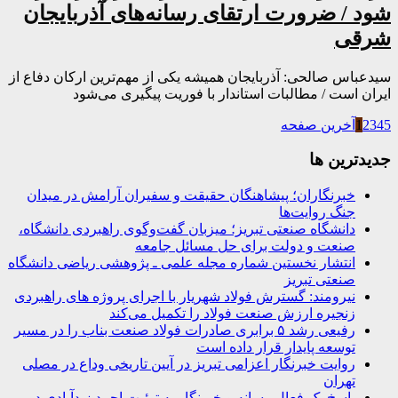
شود / ضرورت ارتقای رسانه‌های آذربایجان
شرقی
سیدعباس صالحی: آذربایجان همیشه یکی از مهم‌ترین ارکان دفاع از
ایران است / مطالبات استاندار با فوریت پیگیری می‌شود
5
4
3
2
1
آخرین صفحه
جديدترين ها
خبرنگاران؛ پیشاهنگان حقیقت و سفیران آرامش در میدان
جنگ روایت‌ها
دانشگاه صنعتی تبریز؛ میزبان گفت‌وگوی راهبردی دانشگاه،
صنعت و دولت برای حل مسائل جامعه
انتشار نخستین شماره مجله علمی ـ پژوهشی ریاضی دانشگاه
صنعتی تبریز
نیرومند: گسترش فولاد شهریار با اجرای پروژه های راهبردی
زنجیره ارزش صنعت فولاد را تکمیل می‌کند
رفیعی رشد ۵ برابری صادرات فولاد صنعت بناب را در مسیر
توسعه پایدار قرار داده است
روایت خبرنگار اعزامی تبریز در آیین تاریخی وداع در مصلی
تهران
پاسخ یک فعال رسانه و خبرنگار به توئیت احمد زیدآبادی در