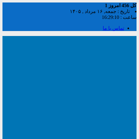
کل
456
امروز
1
تاریخ : جمعه, ۱۶ مرداد , ۱۴۰۵
ساعت :
16:29:11
تماس با ما