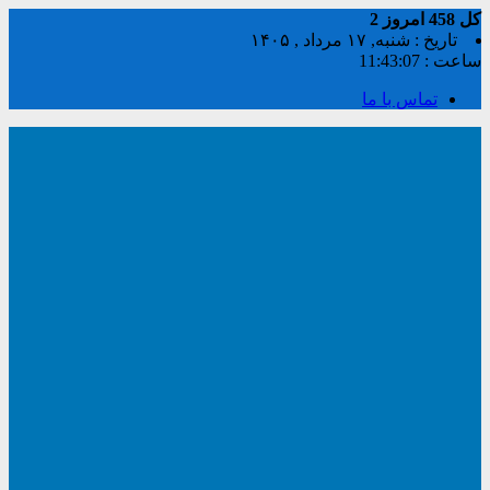
کل
458
امروز
2
تاریخ : شنبه, ۱۷ مرداد , ۱۴۰۵
ساعت :
11:43:07
تماس با ما