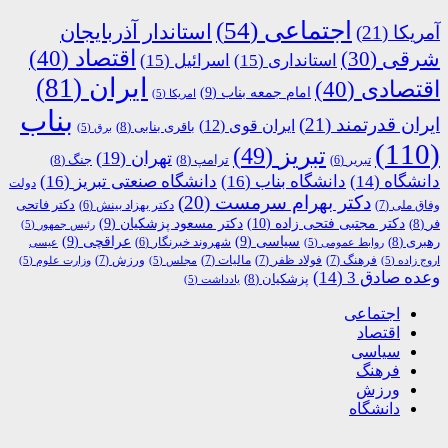
اجتماعی
(54)
استاندار آذربایجان
آمریکا
(21)
اقتصاد
(40)
شرقی
(30)
استانداری
(15)
اسرائیل
(15)
ایران
(81)
اقتصادی
(40)
امام جمعه بناب
(9)
امریکا
(5)
بناب
ایران قدرتمند
(21)
ایران قوی
(12)
باقری بنابی
(8)
برق
(5)
(110)
تبریز
(49)
تهران
(19)
ترامپ
(8)
جنگ
(8)
تبریر
(6)
دانشگاه
(14)
دانشگاه بناب
(16)
دانشگاه صنعتی تبریز
(16)
دولت
دکتر بهرام سرمست
(20)
دکتر فاتحی
وفاق ملی
(7)
دکتر بهزاد بینش
(6)
دکتر مجتبی فتحی زاده
(10)
فر
(8)
دکتر مسعود پزشکیان
(9)
رئیس جمهور
(5)
رهبری
(8)
سیاسی
(9)
عراقچی
(9)
شهروند خبرنگار
(6)
روابط عمومی
(5)
عیسی
فرهنگ
(7)
فولاد ظفر
(7)
مالیات
(7)
ورزش
(7)
اروج زاده
(5)
مجلس
(5)
وزارت علوم
(5)
وعده صادق 3
(14)
پزشکیان
(8)
یادداشت
(5)
اجتماعی
اقتصاد
سیاسی
فرهنگ
ورزش
دانشگاه