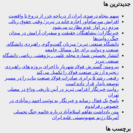
جديدترين ها
سهم پنجاه درصدی ایران از دریاچه خزر از دروغ تا واقعیت
افزایش سرسام‌آور اجاره خانه در تبریز؛ وقتی حقوق ریالی
مردم زیر آوار عدم نظارت می‌شود
خبرنگاران؛ پیشاهنگان حقیقت و سفیران آرامش در میدان
جنگ روایت‌ها
دانشگاه صنعتی تبریز؛ میزبان گفت‌وگوی راهبردی دانشگاه،
صنعت و دولت برای حل مسائل جامعه
انتشار نخستین شماره مجله علمی ـ پژوهشی ریاضی دانشگاه
صنعتی تبریز
نیرومند: گسترش فولاد شهریار با اجرای پروژه های راهبردی
زنجیره ارزش صنعت فولاد را تکمیل می‌کند
رفیعی رشد ۵ برابری صادرات فولاد صنعت بناب را در مسیر
توسعه پایدار قرار داده است
روایت خبرنگار اعزامی تبریز در آیین تاریخی وداع در مصلی
تهران
پاسخ یک فعال رسانه و خبرنگار به توئیت احمد زیدآبادی در
خصوص رفراندوم
متن یادداشت تفاهم اسلام‌آباد درباره خاتمه جنگ تحمیلی
آمریکا-رژیم صهیونیستی علیه ایران
برچسب ها