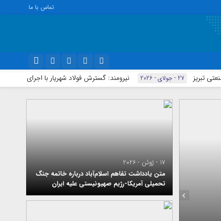
تماس با ما
نیرومند: گسترش فولاد شهریار با اجرای پروژه های راهبردی ز
ویژه خبری
27 - جولای - 2026
نام کاربری یا نشانی ایمیل
اینستاگرام
اجتماعی
تلگرام
اقتصاد
رمز عبور
سروش
سیاسی
فرهنگ
ایتا
مرا به خاطر بسپار
آپارات
17 - ژوئن - 2026
متن یادداشت تفاهم اسلام‌آباد درباره خاتمه جنگ
واتساپ
تحمیلی آمریکا-رژیم صهیونیستی علیه ایران
9 - جولای - 2026