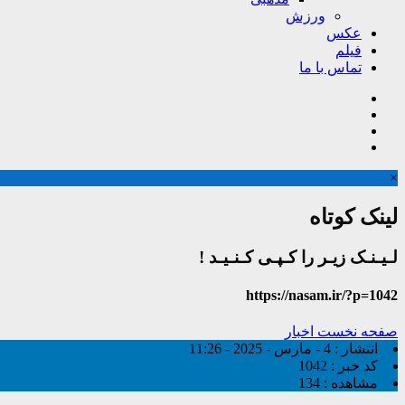
ورزش
عکس
فیلم
تماس با ما
×
لینک کوتاه
لـیـنـک زیـر را کـپـی کـنـیـد !
https://nasam.ir/?p=1042
صفحه نخست
اخبار
انتشار :
4 - مارس - 2025 - 11:26
کد خبر :
1042
مشاهده :
134