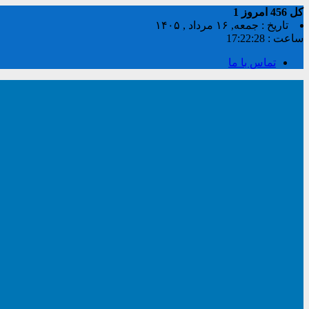
کل
456
امروز
1
تاریخ : جمعه, ۱۶ مرداد , ۱۴۰۵
ساعت :
17:22:29
تماس با ما