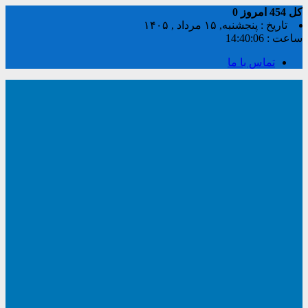
کل
454
امروز
0
تاریخ : پنجشنبه, ۱۵ مرداد , ۱۴۰۵
ساعت :
14:40:07
تماس با ما