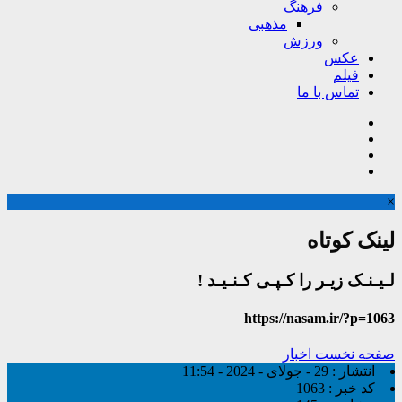
فرهنگ
مذهبی
ورزش
عکس
فیلم
تماس با ما
×
لینک کوتاه
لـیـنـک زیـر را کـپـی کـنـیـد !
https://nasam.ir/?p=1063
صفحه نخست
اخبار
انتشار :
29 - جولای - 2024 - 11:54
کد خبر :
1063