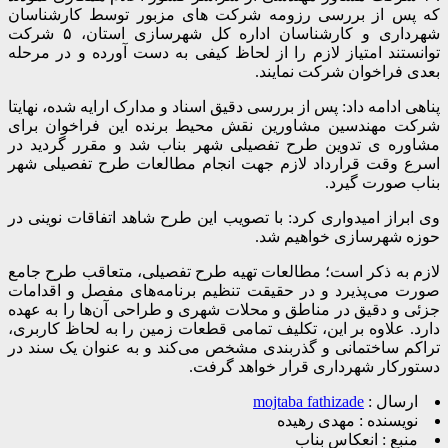
که پس از بررسی رزومه شرکت های مزبور توسط کارشناسان
شهرداری و کارشناسان اداره کل شهرسازی استان، ۵ شرکت
توانستند امتیاز لازم را از لحاظ کیفی به دست آورده و در مرحله
بعدی فراخوان شرکت نمایند.
پناهی ادامه داد: پس از بررسی دقیق اسناد و مدارک ارایه شده، نهایتا
شرکت مهندسین مشاورین نقش محیط برنده این فراخوان برای
مشاوره ی تدوین طرح تفصیلی شهر بناب شد و مقرر گردید در
اسرع وقت قرارداد لازم جهت انجام مطالعات طرح تفصیلی شهر
بناب صورت گیرد.
وی ابراز امیدواری کرد: با تصویب این طرح شاهد اتفاقات نوینی در
حوزه شهرسازی خواهیم شد.
لازم به ذکر است؛ مطالعات تهیه طرح تفصیلی، متعاقب طرح جامع
صورت می‌پذیرد و در حقیقت تنظیم برنامه‌های مفصل و اقدامات
جزئی و دقیق در مناطق و محلات شهری و طراحی آن‌ها را به عهده
دارد. علاوه بر این، تکلیف تمامی قطعات زمین را به لحاظ کاربری،
تراکم ساختمانی و گذربندی مشخص می‌کند و به عنوان یک سند در
دستورکار شهرداری قرار خواهد گرفت.
ارسال :
mojtaba fathizade
نویسنده :
مهدی رهیده
منبع :
انعکاس بناب