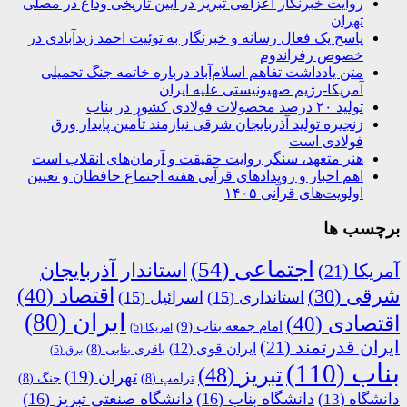
روایت خبرنگار اعزامی تبریز در آیین تاریخی وداع در مصلی
تهران
پاسخ یک فعال رسانه و خبرنگار به توئیت احمد زیدآبادی در
خصوص رفراندوم
متن یادداشت تفاهم اسلام‌آباد درباره خاتمه جنگ تحمیلی
آمریکا-رژیم صهیونیستی علیه ایران
تولید ۲۰ درصد محصولات فولادی کشور در بناب
زنجیره تولید آذربایجان شرقی نیازمند تأمین پایدار ورق
فولادی است
هنر متعهد، سنگر روایت حقیقت و آرمان‌های انقلاب است
اهم اخبار و رویدادهای قرآنی هفته اجتماع حافظان و تعیین
اولویت‌های قرآنی ۱۴۰۵
برچسب ها
اجتماعی
(54)
استاندار آذربایجان
آمریکا
(21)
اقتصاد
(40)
شرقی
(30)
استانداری
(15)
اسرائیل
(15)
ایران
(80)
اقتصادی
(40)
امام جمعه بناب
(9)
امریکا
(5)
ایران قدرتمند
(21)
ایران قوی
(12)
باقری بنابی
(8)
برق
(5)
بناب
(110)
تبریز
(48)
تهران
(19)
ترامپ
(8)
جنگ
(8)
دانشگاه بناب
(16)
دانشگاه صنعتی تبریز
(16)
دانشگاه
(13)