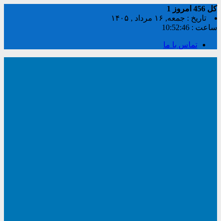
کل
456
امروز
1
تاریخ : جمعه, ۱۶ مرداد , ۱۴۰۵
ساعت :
10:52:47
تماس با ما