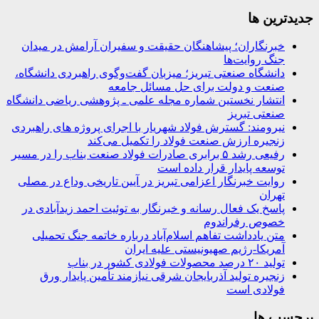
جديدترين ها
خبرنگاران؛ پیشاهنگان حقیقت و سفیران آرامش در میدان
جنگ روایت‌ها
دانشگاه صنعتی تبریز؛ میزبان گفت‌وگوی راهبردی دانشگاه،
صنعت و دولت برای حل مسائل جامعه
انتشار نخستین شماره مجله علمی ـ پژوهشی ریاضی دانشگاه
صنعتی تبریز
نیرومند: گسترش فولاد شهریار با اجرای پروژه های راهبردی
زنجیره ارزش صنعت فولاد را تکمیل می‌کند
رفیعی رشد ۵ برابری صادرات فولاد صنعت بناب را در مسیر
توسعه پایدار قرار داده است
روایت خبرنگار اعزامی تبریز در آیین تاریخی وداع در مصلی
تهران
پاسخ یک فعال رسانه و خبرنگار به توئیت احمد زیدآبادی در
خصوص رفراندوم
متن یادداشت تفاهم اسلام‌آباد درباره خاتمه جنگ تحمیلی
آمریکا-رژیم صهیونیستی علیه ایران
تولید ۲۰ درصد محصولات فولادی کشور در بناب
زنجیره تولید آذربایجان شرقی نیازمند تأمین پایدار ورق
فولادی است
برچسب ها