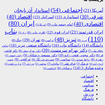
اجتماعی
(54)
استاندار آذربایجان
آمریکا
(21)
اقتصاد
(40)
شرقی
(30)
استانداری
(15)
اسرائیل
(15)
ایران
(80)
اقتصادی
(40)
امام جمعه بناب
(9)
امریکا
(5)
بناب
ایران قدرتمند
(21)
ایران قوی
(12)
باقری بنابی
(8)
برق
(5)
(110)
تبریز
(48)
تهران
(19)
ترامپ
(8)
جنگ
(8)
تبریر
(6)
دانشگاه
(14)
دانشگاه بناب
(16)
دانشگاه صنعتی تبریز
(16)
دولت
دکتر بهرام سرمست
(20)
دکتر فاتحی
وفاق ملی
(7)
دکتر بهزاد بینش
(6)
دکتر مجتبی فتحی زاده
(10)
فر
(8)
دکتر مسعود پزشکیان
(9)
رئیس جمهور
(5)
رهبری
(8)
سیاسی
(9)
عراقچی
(9)
شهروند خبرنگار
(6)
روابط عمومی
(5)
عیسی
فرهنگ
(7)
فولاد ظفر
(7)
مالیات
(7)
ورزش
(7)
اروج زاده
(5)
مجلس
(5)
وزارت علوم
(5)
وعده صادق 3
(14)
پزشکیان
(8)
یادداشت
(5)
اجتماعی
اقتصاد
سیاسی
فرهنگ
ورزش
دانشگاه