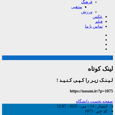
فرهنگ
مذهبی
ورزش
عکس
فیلم
تماس با ما
×
لینک کوتاه
لـیـنـک زیـر را کـپـی کـنـیـد !
https://nasam.ir/?p=1075
صفحه نخست
دانشگاه
انتشار :
14 - می - 2025 - 12:07
کد خبر :
1075