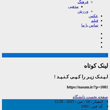
فرهنگ
مذهبی
ورزش
عکس
فیلم
تماس با ما
×
لینک کوتاه
لـیـنـک زیـر را کـپـی کـنـیـد !
https://nasam.ir/?p=1081
صفحه نخست
دانشگاه
انتشار :
16 - می - 2025 - 12:20
کد خبر :
1081