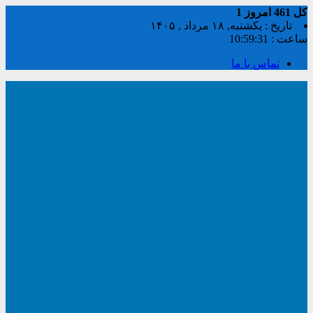
کل
461
امروز
1
تاریخ : یکشنبه, ۱۸ مرداد , ۱۴۰۵
ساعت :
10:59:32
تماس با ما