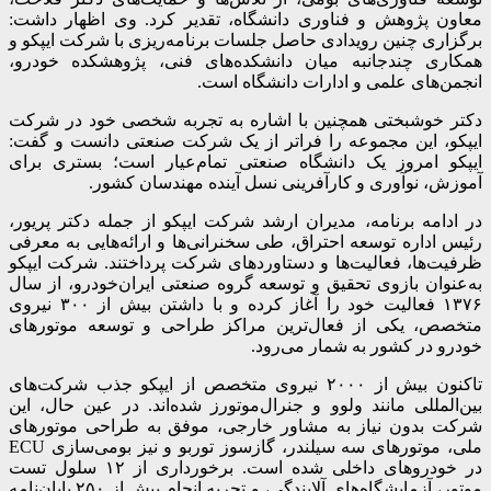
معاون پژوهش و فناوری دانشگاه، تقدیر کرد. وی اظهار داشت:
برگزاری چنین رویدادی حاصل جلسات برنامه‌ریزی با شرکت ایپکو و
همکاری چندجانبه میان دانشکده‌های فنی، پژوهشکده خودرو،
انجمن‌های علمی و ادارات دانشگاه است.
دکتر خوشبختی همچنین با اشاره به تجربه شخصی خود در شرکت
ایپکو، این مجموعه را فراتر از یک شرکت صنعتی دانست و گفت:
ایپکو امروز یک دانشگاه صنعتی تمام‌عیار است؛ بستری برای
آموزش، نوآوری و کارآفرینی نسل آینده مهندسان کشور.
در ادامه برنامه، مدیران ارشد شرکت ایپکو از جمله دکتر پریور،
رئیس اداره توسعه احتراق، طی سخنرانی‌ها و ارائه‌هایی به معرفی
ظرفیت‌ها، فعالیت‌ها و دستاوردهای شرکت پرداختند. شرکت ایپکو
به‌عنوان بازوی تحقیق و توسعه گروه صنعتی ایران‌خودرو، از سال
۱۳۷۶ فعالیت خود را آغاز کرده و با داشتن بیش از ۳۰۰ نیروی
متخصص، یکی از فعال‌ترین مراکز طراحی و توسعه موتورهای
خودرو در کشور به شمار می‌رود.
تاکنون بیش از ۲۰۰۰ نیروی متخصص از ایپکو جذب شرکت‌های
بین‌المللی مانند ولوو و جنرال‌موتورز شده‌اند. در عین حال، این
شرکت بدون نیاز به مشاور خارجی، موفق به طراحی موتورهای
ملی، موتورهای سه سیلندر، گازسوز توربو و نیز بومی‌سازی ECU
در خودروهای داخلی شده است. برخورداری از ۱۲ سلول تست
موتور، آزمایشگاه‌های آلایندگی، و تجربه انجام بیش از ۲۵۰ پایان‌نامه