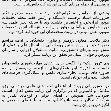
پژوهشی، از جمله مزایای کلیدی این شرکت دانش‌بنیان است.
بخشی از مراسم به گرامیداشت یاد و خاطره مرحوم دکتر
فیروزپناه، استاد برجسته دانشگاه و رئیس فقید مجله تحقیقات
موتور ایران‌خودرو اختصاص داشت. وی با سابقه دبیر علمی سه
دوره همایش بین‌المللی موتور و ریاست پنج‌ساله انجمن تحقیقات
موتور، نقش مهمی در تربیت متخصصان این حوزه ایفا کرده بود.
دکتر فلاحت، معاون پژوهش و فناوری دانشگاه، در ادامه مراسم
ضمن تأکید بر ارزش چنین رویدادهایی در اتصال علم و عمل، از
نقش مهم تیم‌های دانشجویی، اساتید، مسئولان اجرایی و سازمان
ورزش و جوانان استان در تحقق این برنامه تشکر کرد.
وی “روز ایپکو” را الگویی برای ارتقای مهارت‌آموزی دانشجویان
دانست و افزود: این همکاری‌های سازنده، زمینه‌ساز توسعه
فناوری‌های بومی، تجاری‌سازی دانش و شکل‌گیری فرصت‌های
شغلی آینده برای جوانان است.
در بخش پایانی رویداد، از اعضای انجمن‌های علمی مهندسی برق،
مکانیک و کامپیوتر که در برگزاری این برنامه نقش فعال داشتند،
قدردانی شد؛ همچنین با اهدای جوایز و لوح‌های تقدیر به
شرکت‌کنندگان و دست‌اندرکاران، مراسم با فضای صمیمی و
انگیزشی به پایان رسید.