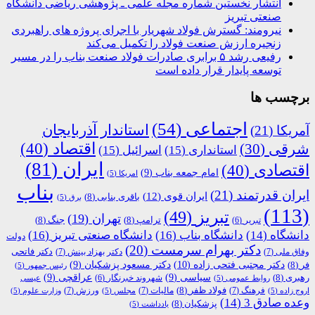
انتشار نخستین شماره مجله علمی ـ پژوهشی ریاضی دانشگاه
صنعتی تبریز
نیرومند: گسترش فولاد شهریار با اجرای پروژه های راهبردی
زنجیره ارزش صنعت فولاد را تکمیل می‌کند
رفیعی رشد ۵ برابری صادرات فولاد صنعت بناب را در مسیر
توسعه پایدار قرار داده است
برچسب ها
اجتماعی
(54)
استاندار آذربایجان
آمریکا
(21)
اقتصاد
(40)
شرقی
(30)
استانداری
(15)
اسرائیل
(15)
ایران
(81)
اقتصادی
(40)
امام جمعه بناب
(9)
امریکا
(5)
بناب
ایران قدرتمند
(21)
ایران قوی
(12)
باقری بنابی
(8)
برق
(5)
(113)
تبریز
(49)
تهران
(19)
ترامپ
(8)
جنگ
(8)
تبریر
(6)
دانشگاه
(14)
دانشگاه بناب
(16)
دانشگاه صنعتی تبریز
(16)
دولت
دکتر بهرام سرمست
(20)
دکتر فاتحی
وفاق ملی
(7)
دکتر بهزاد بینش
(7)
دکتر مجتبی فتحی زاده
(10)
فر
(8)
دکتر مسعود پزشکیان
(9)
رئیس جمهور
(5)
رهبری
(8)
سیاسی
(9)
عراقچی
(9)
شهروند خبرنگار
(6)
روابط عمومی
(5)
عیسی
فولاد ظفر
(8)
فرهنگ
(7)
مالیات
(7)
ورزش
(7)
اروج زاده
(5)
مجلس
(5)
وزارت علوم
(5)
وعده صادق 3
(14)
پزشکیان
(8)
یادداشت
(5)