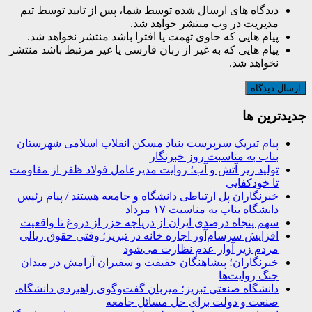
دیدگاه های ارسال شده توسط شما، پس از تایید توسط تیم
مدیریت در وب منتشر خواهد شد.
پیام هایی که حاوی تهمت یا افترا باشد منتشر نخواهد شد.
پیام هایی که به غیر از زبان فارسی یا غیر مرتبط باشد منتشر
نخواهد شد.
جديدترين ها
پیام تبریک سرپرست بنیاد مسکن انقلاب اسلامی شهرستان
بناب به مناسبت روز خبرنگار
تولید زیر آتش و آب؛ روایت مدیرعامل فولاد ظفر از مقاومت
تا خودکفایی
خبرنگاران پل ارتباطی دانشگاه و جامعه هستند / پیام رئیس
دانشگاه بناب به مناسبت ۱۷ مرداد
سهم پنجاه درصدی ایران از دریاچه خزر از دروغ تا واقعیت
افزایش سرسام‌آور اجاره خانه در تبریز؛ وقتی حقوق ریالی
مردم زیر آوار عدم نظارت می‌شود
خبرنگاران؛ پیشاهنگان حقیقت و سفیران آرامش در میدان
جنگ روایت‌ها
دانشگاه صنعتی تبریز؛ میزبان گفت‌وگوی راهبردی دانشگاه،
صنعت و دولت برای حل مسائل جامعه