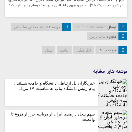
شهرداری، جمعیت هلال احمر و نیروی انتظامی برای امدادرسانی پای کار بودند.
ارسال :
نویسنده :
mojtaba fathizade
محمدقلی سلطانی
منبع :
بناب پرس
برچسب ها
آبگرفتگی
بنابپ
سیل
نوشته های مشابه
خبرنگاران پل ارتباطی دانشگاه و جامعه هستند /
پیام رئیس دانشگاه بناب به مناسبت ۱۷ مرداد
سهم پنجاه درصدی ایران از دریاچه خزر از دروغ تا
واقعیت