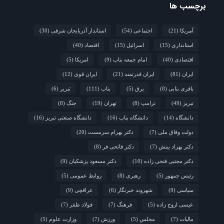
برچسب ها
آمریکا
(21)
اجتماعی
(54)
استاندار آذربایجان شرقی
(30)
استانداری
(15)
اسرائیل
(15)
اقتصاد
(40)
اقتصادی
(40)
امام جمعه بناب
(9)
امریکا
(5)
ایران
(81)
ایران قدرتمند
(21)
ایران قوی
(12)
باقری بنابی
(8)
برق
(5)
بناب
(111)
تبریر
(6)
تبریز
(49)
ترامپ
(8)
تهران
(19)
جنگ
(8)
دانشگاه
(14)
دانشگاه بناب
(16)
دانشگاه صنعتی تبریز
(16)
دولت وفاق ملی
(7)
دکتر بهرام سرمست
(20)
دکتر بهزاد بینش
(7)
دکتر فاتحی فر
(8)
دکتر مجتبی فتحی زاده
(10)
دکتر مسعود پزشکیان
(9)
رئیس جمهور
(5)
رهبری
(8)
روابط عمومی
(5)
سیاسی
(9)
شهروند خبرنگار
(6)
عراقچی
(9)
عیسی اروج زاده
(5)
فرهنگ
(7)
فولاد ظفر
(7)
مالیات
(7)
مجلس
(5)
ورزش
(7)
وزارت علوم
(5)