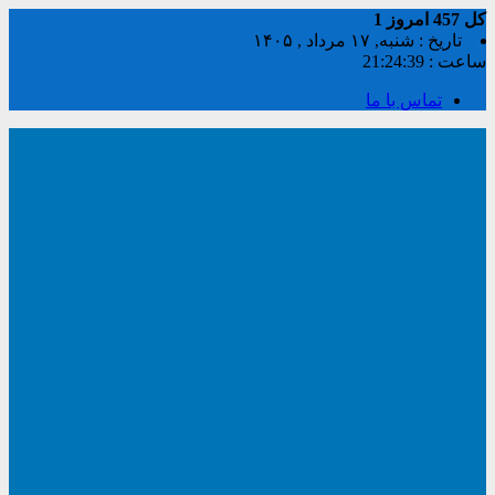
کل
457
امروز
1
تاریخ : شنبه, ۱۷ مرداد , ۱۴۰۵
ساعت :
21:24:39
تماس با ما