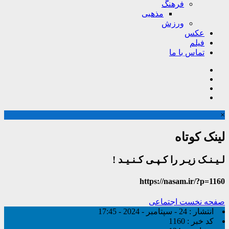
فرهنگ
مذهبی
ورزش
عکس
فیلم
تماس با ما
×
لینک کوتاه
لـیـنـک زیـر را کـپـی کـنـیـد !
https://nasam.ir/?p=1160
صفحه نخست
اجتماعی
انتشار :
24 - سپتامبر - 2024 - 17:45
کد خبر :
1160