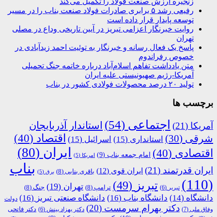
زنجیره ارزش صنعت فولاد را تکمیل می‌کند
رفیعی رشد ۵ برابری صادرات فولاد صنعت بناب را در مسیر
توسعه پایدار قرار داده است
روایت خبرنگار اعزامی تبریز در آیین تاریخی وداع در مصلی
تهران
پاسخ یک فعال رسانه و خبرنگار به توئیت احمد زیدآبادی در
خصوص رفراندوم
متن یادداشت تفاهم اسلام‌آباد درباره خاتمه جنگ تحمیلی
آمریکا-رژیم صهیونیستی علیه ایران
تولید ۲۰ درصد محصولات فولادی کشور در بناب
برچسب ها
اجتماعی
(54)
استاندار آذربایجان
آمریکا
(21)
اقتصاد
(40)
شرقی
(30)
استانداری
(15)
اسرائیل
(15)
ایران
(80)
اقتصادی
(40)
امام جمعه بناب
(9)
امریکا
(5)
بناب
ایران قدرتمند
(21)
ایران قوی
(12)
باقری بنابی
(8)
برق
(5)
(110)
تبریز
(49)
تهران
(19)
ترامپ
(8)
جنگ
(8)
تبریر
(6)
دانشگاه
(14)
دانشگاه بناب
(16)
دانشگاه صنعتی تبریز
(16)
دولت
دکتر بهرام سرمست
(20)
دکتر فاتحی
وفاق ملی
(7)
دکتر بهزاد بینش
(6)