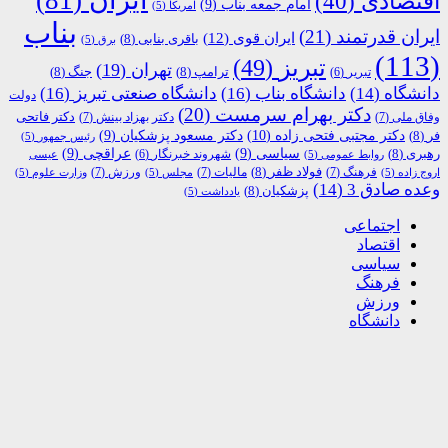
اقتصادی
(40)
امام جمعه بناب
(9)
امریکا
(5)
بناب
ایران قدرتمند
(21)
ایران قوی
(12)
باقری بنابی
(8)
برق
(5)
(113)
تبریز
(49)
تهران
(19)
ترامپ
(8)
جنگ
(8)
تبریر
(6)
دانشگاه
(14)
دانشگاه بناب
(16)
دانشگاه صنعتی تبریز
(16)
دولت
دکتر بهرام سرمست
(20)
دکتر فاتحی
وفاق ملی
(7)
دکتر بهزاد بینش
(7)
دکتر مجتبی فتحی زاده
(10)
فر
(8)
دکتر مسعود پزشکیان
(9)
رئیس جمهور
(5)
رهبری
(8)
سیاسی
(9)
عراقچی
(9)
شهروند خبرنگار
(6)
روابط عمومی
(5)
عیسی
فولاد ظفر
(8)
فرهنگ
(7)
مالیات
(7)
ورزش
(7)
اروج زاده
(5)
مجلس
(5)
وزارت علوم
(5)
وعده صادق 3
(14)
پزشکیان
(8)
یادداشت
(5)
اجتماعی
اقتصاد
سیاسی
فرهنگ
ورزش
دانشگاه