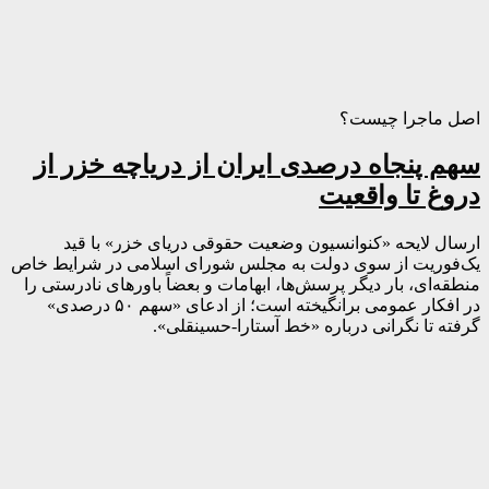
اصل ماجرا چیست؟
سهم پنجاه درصدی ایران از دریاچه خزر از
دروغ تا واقعیت
ارسال لایحه «کنوانسیون وضعیت حقوقی دریای خزر» با قید
یک‌فوریت از سوی دولت به مجلس شورای اسلامی در شرایط خاص
منطقه‌ای، بار دیگر پرسش‌ها، ابهامات و بعضاً باورهای نادرستی را
در افکار عمومی برانگیخته است؛ از ادعای «سهم ۵۰ درصدی»
گرفته تا نگرانی درباره «خط آستارا-حسینقلی».