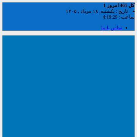
کل
461
امروز
1
تاریخ : یکشنبه, ۱۸ مرداد , ۱۴۰۵
ساعت :
4:19:29
تماس با ما