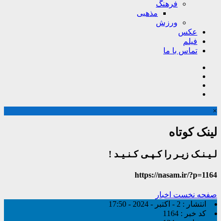
فرهنگ
مذهبی
ورزش
عکس
فیلم
تماس با ما
×
لینک کوتاه
لـیـنـک زیـر را کـپـی کـنـیـد !
https://nasam.ir/?p=1164
صفحه نخست
اخبار
انتشار :
2 - اکتبر - 2024 - 17:50
کد خبر :
1164