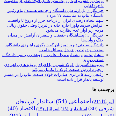
تولید زیر آتش و آب؛ روایت مدیرعامل فولاد ظفر از مقاومت
تا خودکفایی
خبرنگاران پل ارتباطی دانشگاه و جامعه هستند / پیام رئیس
دانشگاه بناب به مناسبت ۱۷ مرداد
سهم پنجاه درصدی ایران از دریاچه خزر از دروغ تا واقعیت
افزایش سرسام‌آور اجاره خانه در تبریز؛ وقتی حقوق ریالی
مردم زیر آوار عدم نظارت می‌شود
خبرنگاران؛ پیشاهنگان حقیقت و سفیران آرامش در میدان
جنگ روایت‌ها
دانشگاه صنعتی تبریز؛ میزبان گفت‌وگوی راهبردی دانشگاه،
صنعت و دولت برای حل مسائل جامعه
انتشار نخستین شماره مجله علمی ـ پژوهشی ریاضی دانشگاه
صنعتی تبریز
نیرومند: گسترش فولاد شهریار با اجرای پروژه های راهبردی
زنجیره ارزش صنعت فولاد را تکمیل می‌کند
رفیعی رشد ۵ برابری صادرات فولاد صنعت بناب را در مسیر
توسعه پایدار قرار داده است
برچسب ها
اجتماعی
(54)
استاندار آذربایجان
آمریکا
(21)
اقتصاد
(40)
شرقی
(30)
استانداری
(15)
اسرائیل
(15)
ایران
(81)