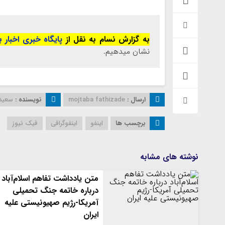
به گزارش نسام به نقل از
پایگاه خبری اخبار ب
نشان میدهیم.
ارسال :
mojtaba fathizade
نویسنده :
سعید
برچسب ها
اینفو
اینفوگرافی
فیک نیوز
نوشته های مشابه
متن یادداشت تفاهم اسلام‌آباد
درباره خاتمه جنگ تحمیلی
آمریکا-رژیم صهیونیستی علیه
ایران