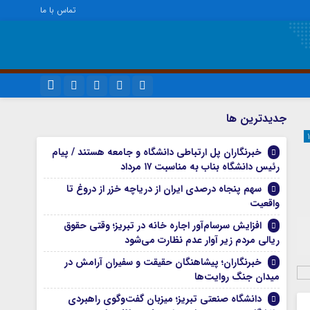
تماس با ما
ویژه خبری
نام کاربری یا نشانی ایمیل
اینستاگرام
جديدترين ها
اجتماعی
تلگرام
خبرنگاران پل ارتباطی دانشگاه و جامعه هستند / پیام
اقتصاد
رمز عبور
رئیس دانشگاه بناب به مناسبت ۱۷ مرداد
سروش
سیاسی
سهم پنجاه درصدی ایران از دریاچه خزر از دروغ تا
فرهنگ
ایتا
واقعیت
مرا به خاطر بسپار
آپارات
افزایش سرسام‌آور اجاره خانه در تبریز؛ وقتی حقوق
ریالی مردم زیر آوار عدم نظارت می‌شود
واتساپ
خبرنگاران؛ پیشاهنگان حقیقت و سفیران آرامش در
میدان جنگ روایت‌ها
دانشگاه صنعتی تبریز؛ میزبان گفت‌وگوی راهبردی