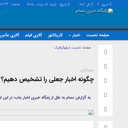
ساعت :
:02:43
امروز
کل
تاریخ : شنبه, ۱۷ مرداد , ۱۴۰۵
459
3
صفحه نخست
اخبار
کاریکاتور
گالری فیلم
گالری عکس
اخبار
چند رسانه
صفحه نخست
اینفوگرافیک
اجتماعی
گالری فیلم
اقتصاد
گالری عکس
اینفوگرافی
سیاسی
حساب مشتری
چگونه اخبار جعلی را تشخیص دهیم؟
فرهنگ
به گزارش نسام به نقل از پایگاه خبری اخبار بناب؛ در ا