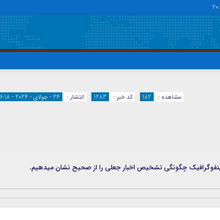
20
دسترسی سریع
پیوندها
تماس با ما
گروه اجتماعی
مشاهده :
182
کد خبر :
1283
انتشار :
24 - جولای - 2024 - 16:18
پیوندهای سایت
گروه اقتصاد
سبد خريد
گروه سیاسی
برگه دو ستونه
گروه فرهنگ
ین اینفوگرافیک چگونگی تشخیص اخبار جعلی را از صحیح نشان میدهیم.