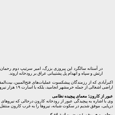
در آستانه سالگرد این پیروزی بزرگ، امیر سرتیپ دوم رحمان 
ارتش و سپاه و انهدام پل پشتیبانی عراق بر رودخانه اروند.
اراضی اشغالی از جمله خرمشهر انجامید، بلکه با اسارت ۱۹ هزار نیروی دشمن، ضربه‌ای مهلک به ارتش عراق وارد کرد.»
عبور از کارون؛ معمای پیچیده نظامی
دریایی، موفق شدیم در سکوت شبانه، نیروها را به غرب کارون منتقل 
محاصره خرمشهر؛ دو ضربه استراتژیک