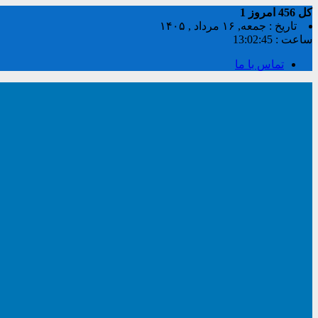
کل
456
امروز
1
تاریخ : جمعه, ۱۶ مرداد , ۱۴۰۵
ساعت :
13:02:45
تماس با ما