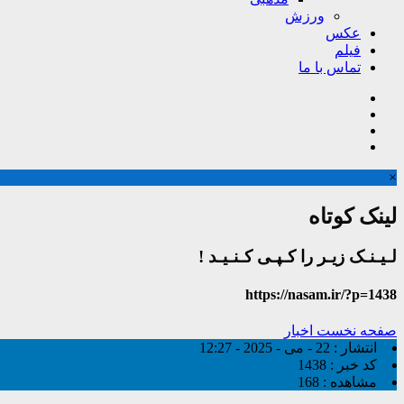
ورزش
عکس
فیلم
تماس با ما
×
لینک کوتاه
لـیـنـک زیـر را کـپـی کـنـیـد !
https://nasam.ir/?p=1438
صفحه نخست
اخبار
انتشار :
22 - می - 2025 - 12:27
کد خبر :
1438
مشاهده :
168