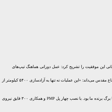
اتی این موفقیت را تشریح کرد: عمل دورانی هماهنگ تیپ‌های
اکبرآبادی که از رزمندگان پیشکسوت عملیات‌های فتح‌المبین، بیت‌المقدس و رمضان است، عملیات بیت‌المقدس را نقطه عطفی در تاریخ دفاع مقدس می‌داند: «این عملیات نه تنها به آزادسازی ۵۴۰۰ کیلومتر از
وی با اشاره به پیچیدگی عبور از رودخانه کارون درحالی که نیروهای دشمن در ساحل مقابل مستقر بودند، تاکید کرد: «غافلگیری زمانی تنها برگ برنده ما بود. با نصب چهار پل PMP و همکاری ۳۰۰ قایق نیروی