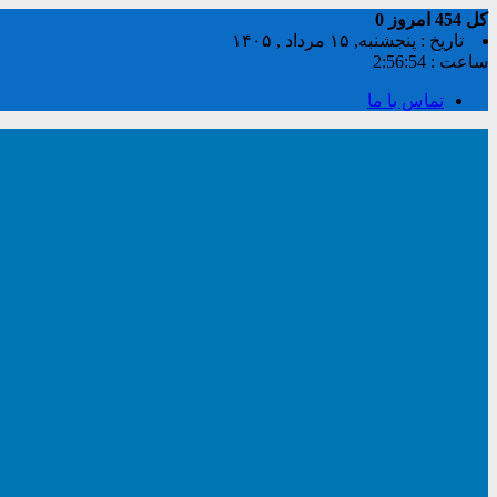
کل
454
امروز
0
تاریخ : پنجشنبه, ۱۵ مرداد , ۱۴۰۵
ساعت :
2:56:55
تماس با ما