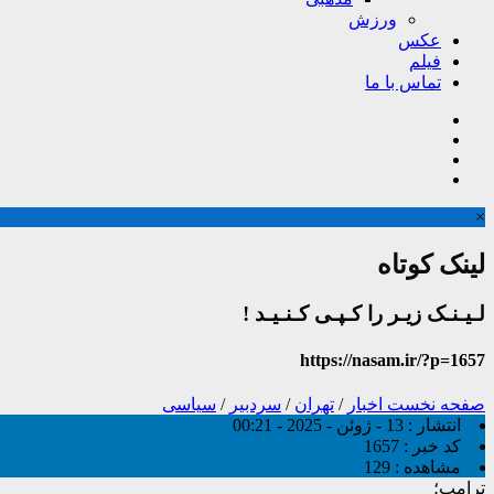
ورزش
عکس
فیلم
تماس با ما
×
لینک کوتاه
لـیـنـک زیـر را کـپـی کـنـیـد !
https://nasam.ir/?p=1657
صفحه نخست
اخبار
/
تهران
/
سردبیر
/
سیاسی
انتشار :
13 - ژوئن - 2025 - 00:21
کد خبر :
1657
مشاهده :
129
ترامپ؛