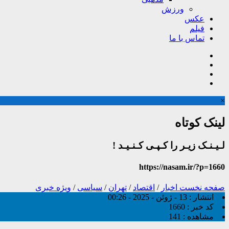
ورزش
عکس
فیلم
تماس با ما
×
لینک کوتاه
لـیـنـک زیـر را کـپـی کـنـیـد !
https://nasam.ir/?p=1660
صفحه نخست
اخبار
/
اقتصاد
/
تهران
/
سیاسی
/
ویژه خبری
انتشار :
13 - ژوئن - 2025 - 00:26
کد خبر :
1660
مشاهده :
141