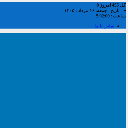
کل
455
امروز
0
تاریخ : جمعه, ۱۶ مرداد , ۱۴۰۵
ساعت :
5:02:01
تماس با ما