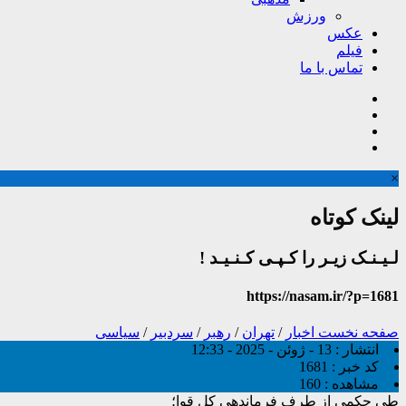
ورزش
عکس
فیلم
تماس با ما
×
لینک کوتاه
لـیـنـک زیـر را کـپـی کـنـیـد !
https://nasam.ir/?p=1681
صفحه نخست
اخبار
/
تهران
/
رهبر
/
سردبیر
/
سیاسی
انتشار :
13 - ژوئن - 2025 - 12:33
کد خبر :
1681
مشاهده :
160
طی حکمی از طرف فرماندهی کل قوا؛