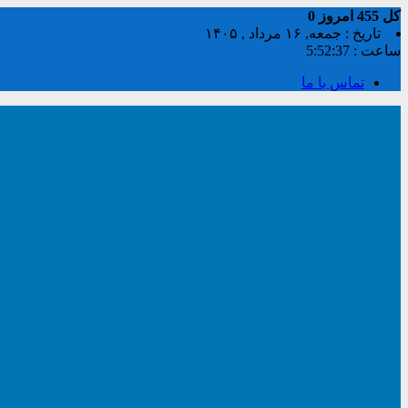
کل
455
امروز
0
تاریخ : جمعه, ۱۶ مرداد , ۱۴۰۵
ساعت :
5:52:38
تماس با ما