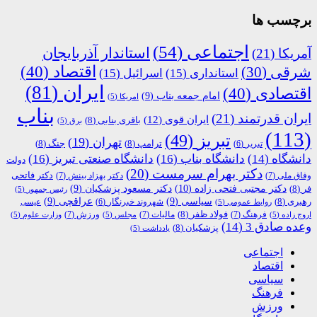
برچسب ها
اجتماعی
(54)
استاندار آذربایجان
آمریکا
(21)
اقتصاد
(40)
شرقی
(30)
استانداری
(15)
اسرائیل
(15)
ایران
(81)
اقتصادی
(40)
امام جمعه بناب
(9)
امریکا
(5)
بناب
ایران قدرتمند
(21)
ایران قوی
(12)
باقری بنابی
(8)
برق
(5)
(113)
تبریز
(49)
تهران
(19)
ترامپ
(8)
جنگ
(8)
تبریر
(6)
دانشگاه
(14)
دانشگاه بناب
(16)
دانشگاه صنعتی تبریز
(16)
دولت
دکتر بهرام سرمست
(20)
دکتر فاتحی
وفاق ملی
(7)
دکتر بهزاد بینش
(7)
دکتر مجتبی فتحی زاده
(10)
فر
(8)
دکتر مسعود پزشکیان
(9)
رئیس جمهور
(5)
رهبری
(8)
سیاسی
(9)
عراقچی
(9)
شهروند خبرنگار
(6)
روابط عمومی
(5)
عیسی
فولاد ظفر
(8)
فرهنگ
(7)
مالیات
(7)
ورزش
(7)
اروج زاده
(5)
مجلس
(5)
وزارت علوم
(5)
وعده صادق 3
(14)
پزشکیان
(8)
یادداشت
(5)
اجتماعی
اقتصاد
سیاسی
فرهنگ
ورزش