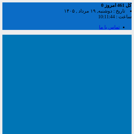
کل
461
امروز
0
تاریخ : دوشنبه, ۱۹ مرداد , ۱۴۰۵
ساعت :
10:11:45
تماس با ما