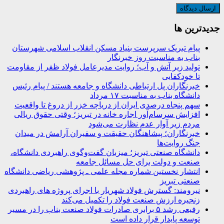
جديدترين ها
پیام تبریک سرپرست بنیاد مسکن انقلاب اسلامی شهرستان
بناب به مناسبت روز خبرنگار
تولید زیر آتش و آب؛ روایت مدیرعامل فولاد ظفر از مقاومت
تا خودکفایی
خبرنگاران پل ارتباطی دانشگاه و جامعه هستند / پیام رئیس
دانشگاه بناب به مناسبت ۱۷ مرداد
سهم پنجاه درصدی ایران از دریاچه خزر از دروغ تا واقعیت
افزایش سرسام‌آور اجاره خانه در تبریز؛ وقتی حقوق ریالی
مردم زیر آوار عدم نظارت می‌شود
خبرنگاران؛ پیشاهنگان حقیقت و سفیران آرامش در میدان
جنگ روایت‌ها
دانشگاه صنعتی تبریز؛ میزبان گفت‌وگوی راهبردی دانشگاه،
صنعت و دولت برای حل مسائل جامعه
انتشار نخستین شماره مجله علمی ـ پژوهشی ریاضی دانشگاه
صنعتی تبریز
نیرومند: گسترش فولاد شهریار با اجرای پروژه های راهبردی
زنجیره ارزش صنعت فولاد را تکمیل می‌کند
رفیعی رشد ۵ برابری صادرات فولاد صنعت بناب را در مسیر
توسعه پایدار قرار داده است