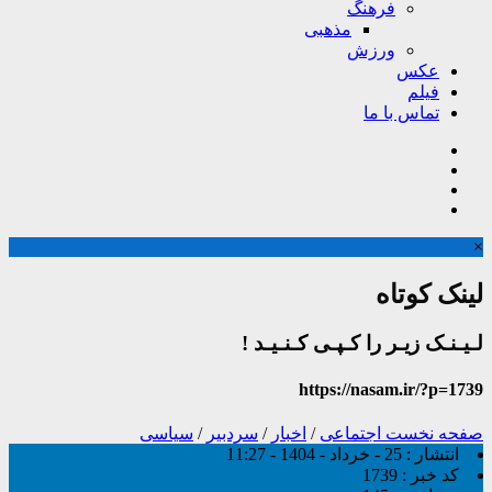
فرهنگ
مذهبی
ورزش
عکس
فیلم
تماس با ما
×
لینک کوتاه
لـیـنـک زیـر را کـپـی کـنـیـد !
https://nasam.ir/?p=1739
صفحه نخست
اجتماعی
/
اخبار
/
سردبیر
/
سیاسی
انتشار :
25 - خرداد - 1404 - 11:27
کد خبر :
1739