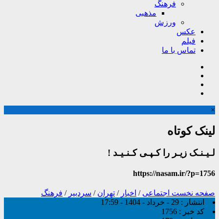
فرهنگ
مذهبی
ورزش
عکس
فیلم
تماس با ما
×
لینک کوتاه
لـیـنـک زیـر را کـپـی کـنـیـد !
https://nasam.ir/?p=1756
صفحه نخست
اجتماعی
/
اخبار
/
تهران
/
سردبیر
/
فرهنگ
انتشار :
29 - خرداد - 1404 - 17:59
کد خبر :
1756