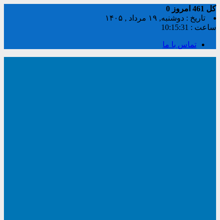
کل
461
امروز
0
تاریخ : دوشنبه, ۱۹ مرداد , ۱۴۰۵
ساعت :
10:15:32
تماس با ما