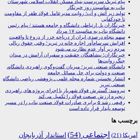
پیام تبریک سرپرست بنیاد مسکن انقلاب اسلامی شهرستان
بناب به مناسبت روز خبرنگار
تولید زیر آتش و آب؛ روایت مدیرعامل فولاد ظفر از مقاومت
تا خودکفایی
خبرنگاران پل ارتباطی دانشگاه و جامعه هستند / پیام رئیس
دانشگاه بناب به مناسبت ۱۷ مرداد
سهم پنجاه درصدی ایران از دریاچه خزر از دروغ تا واقعیت
افزایش سرسام‌آور اجاره خانه در تبریز؛ وقتی حقوق ریالی
مردم زیر آوار عدم نظارت می‌شود
خبرنگاران؛ پیشاهنگان حقیقت و سفیران آرامش در میدان
جنگ روایت‌ها
دانشگاه صنعتی تبریز؛ میزبان گفت‌وگوی راهبردی دانشگاه،
صنعت و دولت برای حل مسائل جامعه
انتشار نخستین شماره مجله علمی ـ پژوهشی ریاضی دانشگاه
صنعتی تبریز
نیرومند: گسترش فولاد شهریار با اجرای پروژه های راهبردی
زنجیره ارزش صنعت فولاد را تکمیل می‌کند
رفیعی رشد ۵ برابری صادرات فولاد صنعت بناب را در مسیر
توسعه پایدار قرار داده است
برچسب ها
اجتماعی
(54)
استاندار آذربایجان
آمریکا
(21)