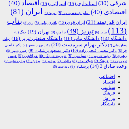
اقتصاد
(40)
شرقی
(30)
استانداری
(15)
اسرائیل
(15)
ایران
(81)
اقتصادی
(40)
امام جمعه بناب
(9)
امریکا
(5)
بناب
ایران قدرتمند
(21)
ایران قوی
(12)
باقری بنابی
(8)
برق
(5)
(113)
تبریز
(49)
تهران
(19)
ترامپ
(8)
جنگ
(8)
تبریر
(6)
دانشگاه
(14)
دانشگاه بناب
(16)
دانشگاه صنعتی تبریز
(16)
دولت
دکتر بهرام سرمست
(20)
دکتر فاتحی
وفاق ملی
(7)
دکتر بهزاد بینش
(7)
دکتر مجتبی فتحی زاده
(10)
فر
(8)
دکتر مسعود پزشکیان
(9)
رئیس جمهور
(5)
رهبری
(8)
سیاسی
(9)
عراقچی
(9)
شهروند خبرنگار
(6)
روابط عمومی
(5)
عیسی
فولاد ظفر
(8)
فرهنگ
(7)
مالیات
(7)
ورزش
(7)
اروج زاده
(5)
مجلس
(5)
وزارت علوم
(5)
وعده صادق 3
(14)
پزشکیان
(8)
یادداشت
(5)
اجتماعی
اقتصاد
سیاسی
فرهنگ
ورزش
دانشگاه