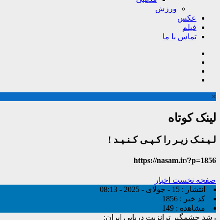
ورزش
عکس
فیلم
تماس با ما
×
لینک کوتاه
لـیـنـک زیـر را کـپـی کـنـیـد !
https://nasam.ir/?p=1856
صفحه نخست
اخبار
انتشار :
15 - جولای - 2025 - 08:13
کد خبر :
1856
مشاهده :
149
رشد چشمگیر ترانزیت دریایی ایران: