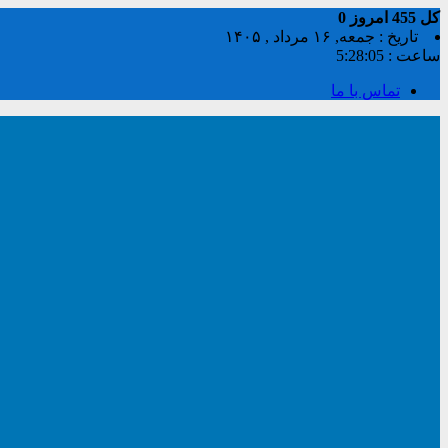
کل
455
امروز
0
تاریخ : جمعه, ۱۶ مرداد , ۱۴۰۵
ساعت :
5:28:05
تماس با ما