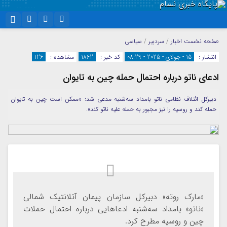
نام کاربری یا نشانی ایمیل
اینستاگرام
تلگرام
صفحه نخست
اخبار
/
سردبیر
/
سیاسی
انتشار :
15 - جولای - 2025 - 08:29
کد خبر :
1862
مشاهده :
126
سروش
ایتا
ادعای ناتو درباره احتمال حمله چین به تایوان
رمز عبور
آپارات
واتساپ
دبیرکل ائتلاف نظامی ناتو بامداد سه‌شنبه مدعی شد: «ممکن است چین به تایوان
حمله کند و روسیه را نیز مجبور به حمله علیه ناتو کند».
مرا به خاطر بسپار
«مارک روته» دبیرکل سازمان پیمان آتلانتیک شمالی
«ناتو» بامداد سه‌شنبه ادعاهایی درباره احتمال حملات
چین و روسیه مطرح کرد.