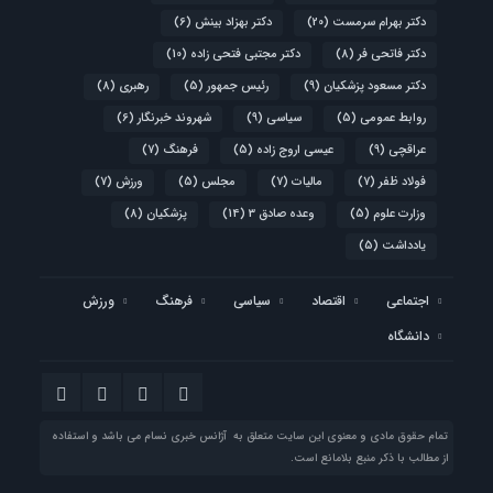
دکتر بهرام سرمست
(20)
دکتر بهزاد بینش
(6)
دکتر فاتحی فر
(8)
دکتر مجتبی فتحی زاده
(10)
دکتر مسعود پزشکیان
(9)
رئیس جمهور
(5)
رهبری
(8)
روابط عمومی
(5)
سیاسی
(9)
شهروند خبرنگار
(6)
عراقچی
(9)
عیسی اروج زاده
(5)
فرهنگ
(7)
فولاد ظفر
(7)
مالیات
(7)
مجلس
(5)
ورزش
(7)
وزارت علوم
(5)
وعده صادق 3
(14)
پزشکیان
(8)
یادداشت
(5)
اجتماعی
اقتصاد
سیاسی
فرهنگ
ورزش
دانشگاه
تمام حقوق مادی و معنوی این سایت متعلق به آژانس خبری نسام می باشد و استفاده
از مطالب با ذکر منبع بلامانع است.