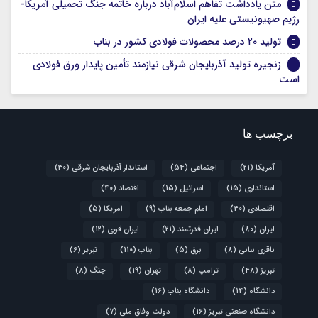
متن یادداشت تفاهم اسلام‌آباد درباره خاتمه جنگ تحمیلی آمریکا-
رژیم صهیونیستی علیه ایران
تولید ۲۰ درصد محصولات فولادی کشور در بناب
زنجیره تولید آذربایجان شرقی نیازمند تأمین پایدار ورق فولادی
است
برچسب ها
آمریکا
(21)
اجتماعی
(54)
استاندار آذربایجان شرقی
(30)
استانداری
(15)
اسرائیل
(15)
اقتصاد
(40)
اقتصادی
(40)
امام جمعه بناب
(9)
امریکا
(5)
ایران
(80)
ایران قدرتمند
(21)
ایران قوی
(12)
باقری بنابی
(8)
برق
(5)
بناب
(110)
تبریر
(6)
تبریز
(48)
ترامپ
(8)
تهران
(19)
جنگ
(8)
دانشگاه
(14)
دانشگاه بناب
(16)
دانشگاه صنعتی تبریز
(16)
دولت وفاق ملی
(7)