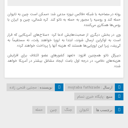
روته در مصاحبه با شبکه «فاکس نیوز» مدعی شد: «ممکن است چین به تایوان
حمله کند و روسیه را مجبور به حمله به ناتو کند. کره شمالی، چین و ایران با
روس‌ها همکاری می‌کنند».
وی در بخش دیگری از صحبت‌هایش ادعا کرد: «سلاح‌های آمریکایی که قرار
است به اوکراین ارسال شوند، ابتدا به اروپا خواهند رفت، نه مستقیماً به
کی‌یف، زیرا این اروپایی‌ها هستند که هزینه آنها را پرداخت خواهند کرد».
دبیرکل ناتو همچنین افزود: «تعهد کشورهای عضو ائتلاف برای افزایش
هزینه‌های دفاعی، در درجه اول باعث ایجاد مشاغل بیشتر در آمریکا خواهد
شد».
mojtaba fathizade
مجتبی فتحی زاده
ارسال :
نویسنده :
پایگاه خبری نسام
منبع :
تایوان
جنگ
چین
حمله
برچسب ها