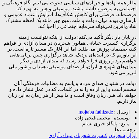
ما از همه نهادها و جریان‌های سیاسی دعوت می‌کنیم نگاه فرهنگی و
اجتماعی به موضوع داشته باشند. موسیقی و هنر، نه تهدید که
فرصت‌اند. فرصتی برای کاهش شکاف‌ها، افزایش اعتماد عمومی و
بازسازی پیوند میان دولت و ملت. هیچ چیز مانند یک لحظه مشترک
شادی‌آفرین نمی‌تواند سرمایه اجتماعی را احیا کند.
در پایان بار دیگر تأکید می‌کنم: دولت از اینکه نتوانست زمینه
برگزاری کنسرت خیابانی همایون شجریان در میدان آزادی را فراهم
کند، صمیمانه پوزش می‌طلبد. اما این آغاز یک مسیر تازه است. بر
این باوریم که در آینده‌ای نزدیک، شاهد برگزاری چنین برنامه‌هایی
خواهیم بود و روزی فرا خواهد رسید که میدان آزادی و دیگر
میدان‌های شهرهای ایران، از صدای موسیقی، همدلی و شور ملی
لبریز می‌شود.
دولت در شنیدن صدای مردم و پاسخ به مطالبات فرهنگی آنان
مصمم است و این اراده را نه در کلمات، که در عمل نشان داده و
خواهد داد. هنر، زبان وفاق است و ما بیش از هر زمان به این زبان
نیاز داریم.
ارسال :
mojtaba fathizade
نویسنده :
مجتبی فتحی زاده
منبع :
پایگاه خبری نسام
برچسب ها
ایران
شجریان
کنسرت شجریان
میدان آزادی