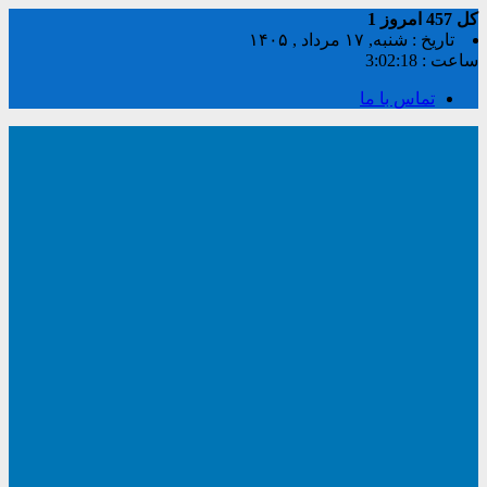
کل
457
امروز
1
تاریخ : شنبه, ۱۷ مرداد , ۱۴۰۵
ساعت :
3:02:19
تماس با ما