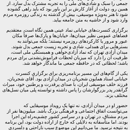
جمعی را سبک و شادی‌های ملی را به تجربه مشترک بدل سازد. از
همین رو، دولت از آغاز کارش بر این باور بود که باید راهی گشوده
شود تا هنر به‌ویژه موسیقی، بیش از گذشته به زندگی روزمره مردم
وارد شود و از حاشیه به متن جامعه بیاید.
برگزاری کنسرت‌های خیابانی نماد عینی همین نگاه است. معتقدیم
فضاهای عمومی نظیر میدان‌ها، خیابان‌ها و پارک‌ها صرفاً مکان
عبور و مرور یا کارکردهای روزمره نیستند؛ بلکه می‌توانند به
بسترهایی برای همدلی، شادی و تجربه زیست جمعی بدل شوند.
میدان آزادی تهران که نماد آزادی‌خواهی و همبستگی ملی است،
ظرفیت آن را دارد که میزبان لحظات فراموش‌نشدنی برای مردم
باشد؛ لحظاتی که در حافظه جمعی ما ماندگار خواهد شد.
یکی از گام‌های این مسیر برنامه‌ریزی برای برگزاری کنسرت
خیابانی استاد همایون شجریان در میدان آزادی بود. آقای شجریان،
فرزند خلف موسیقی ایران، با صدای پرقدرت و پرطنین خود، میراث
گرانقدر پدر بزرگوارشان را پاس داشته و توانسته پلی میان نسل‌های
مختلف بزند.
حضور او در میدان آزادی، نه تنها یک رویداد موسیقایی که
می‌توانست اتفاق اجتماعی و فرهنگی بزرگ باشد. میلیون‌ها نفر از
مردم مشتاق، در تهران و در سراسر کشور چشم‌به‌راه این اجرا
بودند. اما متأسفانه به دلایلی که خارج از اراده دولت بود، این برنامه
به نتیجه نرسید. ما می‌دانیم این موضوع سبب ناراحتی و دلسردی