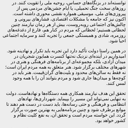
توانسته‌اند در بزنگاه‌های حساس، روحیه ملی را تقویت کنند. در
روزهای سخت جنگ تحمیلی، یا ایام جشن‌های مردمی پس از
پیروزی‌های ملی، موسیقی همواره نقشی محوری داشته است.
اکنون نیز که جامعه با مشکلات اقتصادی، فشارهای بیرونی و
چالش‌های اجتماعی روبه‌روست، بیش از هر زمان نیازمند چنین
لحظاتی هستیم؛ لحظاتی که مردم در کنار هم، فارغ از دغدغه‌های
روزمره، شادی و همبستگی جمعی را تجربه کنند و سرمایه اجتماعی
احیا شود.
در همین راستا دولت تأکید دارد این تجربه باید تکرار و نهادینه شود.
امیدواریم در آینده‌ای نزدیک نه‌تنها کنسرت همایون شجریان در
میدان آزادی، بلکه مجموعه‌ای از برنامه‌های فرهنگی و هنری در
شهرهای مختلف برگزار شود. هنر متعلق به همه مردم ایران است؛
نه فقط به سالن‌های محدود و بلیت‌های گران‌قیمت. هنر باید در
کوچه‌ها و میدان‌ها جاری شود و مردم بتوانند آن را با همه وجود
لمس کنند.
تحقق این هدف نیازمند همکاری همه دستگاه‌ها و نهادهاست. دولت
به تنهایی نمی‌تواند این مسیر را بپیماید. شهرداری‌ها، نهادهای
انتظامی و فرهنگی و حتی رسانه‌ها، باید دست در دست هم دهند تا
موانع برطرف شود و چنین برنامه‌هایی به بهترین صورت برگزار
گردد. این خواسته مردم است و تحقق آن، به نفع کلیت نظام و
کشور خواهد بود.