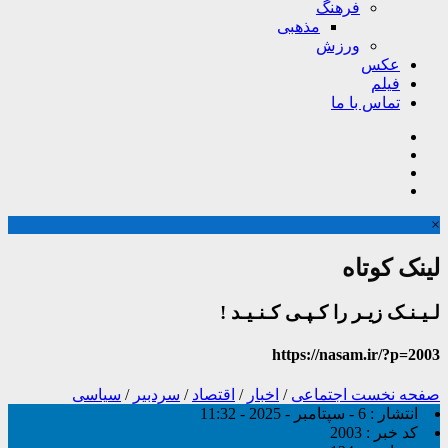
فرهنگ
مذهبی
ورزش
عکس
فیلم
تماس با ما
×
لینک کوتاه
لـیـنـک زیـر را کـپـی کـنـیـد !
https://nasam.ir/?p=2003
صفحه نخست
اجتماعی
/
اخبار
/
اقتصاد
/
سردبیر
/
سیاسی
انتشار :
6 - سپتامبر - 2025 - 11:32
کد خبر :
2003