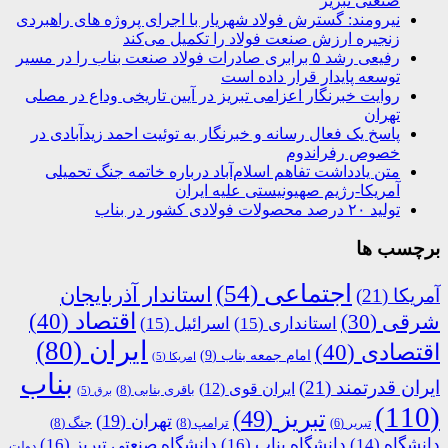
صنعتی تبریز
نیرومند: گسترش فولاد شهریار با اجرای پروژه های راهبردی
زنجیره ارزش صنعت فولاد را تکمیل می‌کند
رفیعی رشد ۵ برابری صادرات فولاد صنعت بناب را در مسیر
توسعه پایدار قرار داده است
روایت خبرنگار اعزامی تبریز در آیین تاریخی وداع در مصلی
تهران
پاسخ یک فعال رسانه و خبرنگار به توئیت احمد زیدآبادی در
خصوص رفراندوم
متن یادداشت تفاهم اسلام‌آباد درباره خاتمه جنگ تحمیلی
آمریکا-رژیم صهیونیستی علیه ایران
تولید ۲۰ درصد محصولات فولادی کشور در بناب
برچسب ها
اجتماعی
(54)
استاندار آذربایجان
آمریکا
(21)
اقتصاد
(40)
شرقی
(30)
استانداری
(15)
اسرائیل
(15)
ایران
(80)
اقتصادی
(40)
امام جمعه بناب
(9)
امریکا
(5)
بناب
ایران قدرتمند
(21)
ایران قوی
(12)
باقری بنابی
(8)
برق
(5)
(110)
تبریز
(49)
تهران
(19)
ترامپ
(8)
جنگ
(8)
تبریر
(6)
دانشگاه
(14)
دانشگاه بناب
(16)
دانشگاه صنعتی تبریز
(16)
دولت