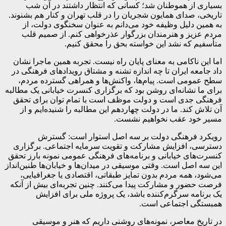
بسیاری از هموطنان شد؛ کسانی که انتظار داشتند در آن شب
تاریخی، صدای همایون شجریان را در قلب تهران و کنار هم بشنوند.
به همین دلیل وظیفه خود می‌دانم به عنوان سخنگوی دولت، از
مردم عزیز و هنرمندان بزرگوار عذرخواهی کنم. از صمیم قلب
متأسفیم که نشد این خواسته بحق را محقق کنیم.
اما این ناکامی به معنای پایان راه نیست. تجربه همین ماجرا نشان
داد جامعه ایران تا چه اندازه تشنه و مشتاق رویدادهای فرهنگی در
سطح عمومی است. پیام‌ها، واکنش‌ها و همراهی گسترده مردم،
برای ما نشانه‌ای روشن بود که برگزاری کنسرت خیابانی یک مطالبه
فرهنگی جدی است و دولت موظف است با تمام توان برای تحقق
آن تلاش کند. ما در دولت چهاردهم این مطالبه را شنیده‌ایم و از
مسیر خود عقب نخواهیم نشست.
رویکرد فرهنگی دولت بر سه اصل استوار است: گسترش
دسترسی، افزایش مشارکت و تقویت سرمایه اجتماعی. برگزاری
کنسرت‌های خیابانی و برنامه‌های فرهنگی عمومی نمونه بارز تحقق
این سه اصل است. وقتی موسیقی در میدان‌ها و خیابان‌ها طنین‌انداز
می‌شود، همه مردم بدون تمایز طبقاتی، اقتصادی یا جغرافیایی،
فرصت حضور و مشارکت پیدا می‌کنند. چنین تجربه‌ای بیش از آنکه
یک برنامه سرگرم‌کننده باشد، یک پروژه ملی برای افزایش
همبستگی اجتماعی است.
در تاریخ معاصر، نمونه‌های روشنی داریم که هنر و موسیقی