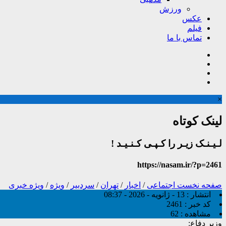
ورزش
عکس
فیلم
تماس با ما
×
لینک کوتاه
لـیـنـک زیـر را کـپـی کـنـیـد !
https://nasam.ir/?p=2461
صفحه نخست
اجتماعی
/
اخبار
/
تهران
/
سردبیر
/
ویژه
/
ویژه خبری
انتشار :
13 - ژانویه - 2026 - 08:37
کد خبر :
2461
مشاهده :
62
وزیر دفاع: