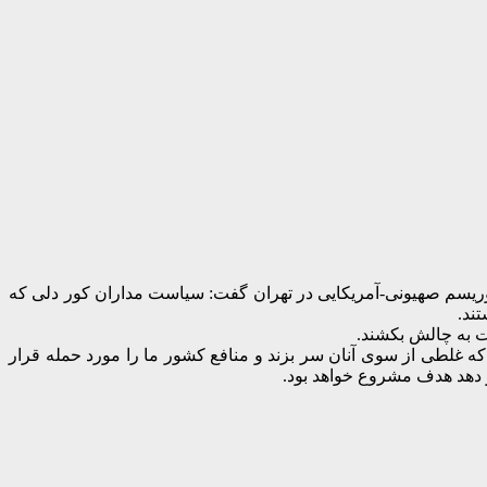
وز (دوشنبه، ۲۲ دی) با حضور در تجمع اتحاد مقدس علیه تروریسم صهیونی-آمریکایی در تهران گفت: سیاست مداران کور دلی که
ند.
ست به چالش بکشند.
که غلطی از سوی آنان سر بزند و منافع کشور ما را مورد حمله قرار
ار دهد هدف مشروع خواهد بود.