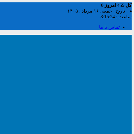
کل
455
امروز
0
تاریخ : جمعه, ۱۶ مرداد , ۱۴۰۵
ساعت :
8:15:25
تماس با ما