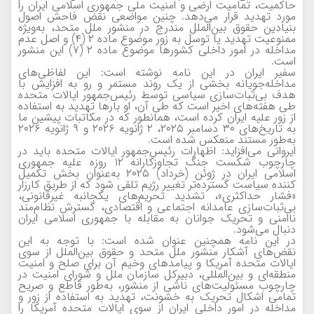
حاکمیت، تمامیت ارضی و امنیت ملی جمهوری اسلامی ایران را
مورد تهدید قرار می‌دهد. چنین مواضعی نقض فاحش اصول
بنیادین حقوق بین‌الملل مندرج در منشور ملل متحد، به‌ویژه
ممنوعیت تهدید یا توسل به زور موضوع ماده ۲ (۴) و اصل عدم
مداخله در امور داخلی کشورها موضوع ماده ۲ (۷) این منشور
است.
سفیر ایران در این نامه نوشته است: این لفاظی‌های
مداخله‌جویانه بخشی از یک روند مستمر و رو به افزایش با
هدف بی‌ثبات‌سازی سیاسی توسط رئیس‌جمهور ایالات متحده
طی هفته‌های اخیر است که طی آن، او بارها تهدید به استفاده
از زور علیه ایران کرده است، همانطور که در مکاتبات پیشین ما
به تاریخ‌های ۳۰ دسامبر ۲۰۲۵، ۲ ژانویه ۲۰۲۶ و ۹ ژانویه ۲۰۲۶
به‌طور مستند منعکس شده است.
ایروانی می‌افزاید: اظهارات رئیس‌جمهور ایالات متحده باید در
چارچوب شکست جنگ تجاوزکارانه ۱۲ روزه علیه جمهوری
اسلامی ایران در ژوئن (خرداد) ۲۰۲۵ به‌عنوان بخش تکمیل
کننده سیاست گسترده‌تر تغییر رژیم تلقی شود که از طریق کارزار
«فشار حداکثری»، تشدید تحریم‌های یکجانبه غیرقانونی،
بی‌ثبات‌سازی عامدانه اجتماعی و اقتصادی، گسترش نظام‌مند
ناامنی و تحریک جوانان به مقابله با جمهوری اسلامی ایران
دنبال می‌شود.
در این نامه همچنین عنوان شده است: با توجه به این
نقض‌های آشکار منشور ملل متحد و حقوق بین‌الملل از سوی
ایالات متحده آمریکا و پیامدهای وخیم آن برای صلح و امنیت
منطقه‌ای و بین‌المللی، دبیرکل سازمان ملل و شورای امنیت در
چارچوب مسئولیت‌های ناشی از منشور، به‌طور قاطع و صریح
تمامی اشکال تحریک به خشونت، تهدید به استفاده از زور و
مداخله در امور داخلی ایران از سوی ایالات متحده آمریکا را