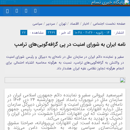
نام کاربری یا نشانی ایمیل
اینستاگرام
تلگرام
صفحه نخست
اجتماعی
/
اخبار
/
اقتصاد
/
تهران
/
سردبیر
/
سیاسی
انتشار :
14 - ژانویه - 2026 - 10:48
کد خبر :
2469
مشاهده :
77
سروش
ایتا
نامه ایران به شورای امنیت در پی گزافه‌گویی‌های ترامپ
رمز عبور
آپارات
واتساپ
سفیر و نماینده دائم ایران در سازمان ملل در نامه‌ای به دبیرکل و رئیس شورای امنیت
در واکنش به گزافه‌گویی‌های ترامپ، نسبت به هرگونه محاسبه اشتباه احتمالی برای
مرا به خاطر بسپار
انجام هرگونه تجاوز نظامی علیه ایران هشدار داد.
امیرسعید ایروانی سفیر و نماینده دائم جمهوری اسلامی ایران در
سازمان ملل در نیویورک بامداد امروز چهارشنبه ۲۴ دی ۱۴۰۴ در
نامه‌ای به رئیس شورای امنیت و آنتونیو گوترش دبیرکل سازمان
ملل درباره اظهارات مداخله‌جویانه دونالد ترامپ رئیس جمهور
آمریکا، نوشت که این اظهارات آشکارا خشونت در داخل ایران را
تحریک و تهدید به مداخله نظامی می‌کند.
در این نامه آمده است: این اظهارات بی‌پروایانه، صراحتا مشوق
بی‌ثبات‌سازی سیاسی بوده، به خشونت دامن می‌زند و