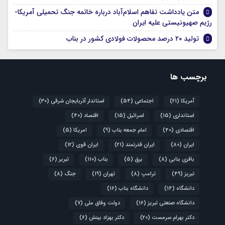
متن یادداشت تفاهم اسلام‌آباد درباره خاتمه جنگ تحمیلی آمریکا-
رژیم صهیونیستی علیه ایران
تولید ۲۰ درصد محصولات فولادی کشور در بناب
برچسب ها
آمریکا
(21)
اجتماعی
(54)
استاندار آذربایجان شرقی
(30)
استانداری
(15)
اسرائیل
(15)
اقتصاد
(40)
اقتصادی
(40)
امام جمعه بناب
(9)
امریکا
(5)
ایران
(80)
ایران قدرتمند
(21)
ایران قوی
(12)
باقری بنابی
(8)
برق
(5)
بناب
(110)
تبریر
(6)
تبریز
(49)
ترامپ
(8)
تهران
(19)
جنگ
(8)
دانشگاه
(14)
دانشگاه بناب
(16)
دانشگاه صنعتی تبریز
(16)
دولت وفاق ملی
(7)
دکتر بهرام سرمست
(20)
دکتر بهزاد بینش
(6)