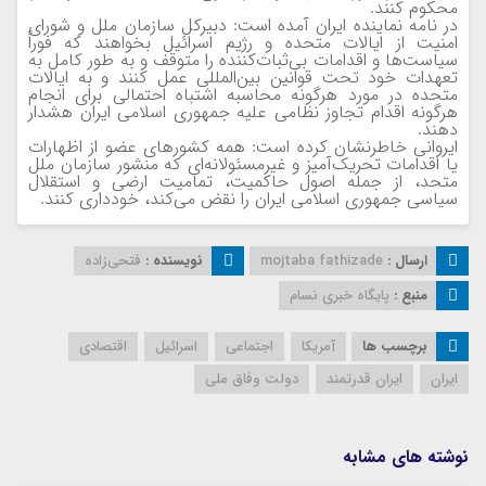
محکوم کنند.
در نامه نماینده ایران آمده است: دبیرکل سازمان ملل و شورای
امنیت از ایالات متحده و رژیم اسرائیل بخواهند که فوراً
سیاست‌ها و اقدامات بی‌ثبات‌کننده را متوقف و به طور کامل به
تعهدات خود تحت قوانین بین‌المللی عمل کنند و به ایالات
متحده در مورد هرگونه محاسبه اشتباه احتمالی برای انجام
هرگونه اقدام تجاوز نظامی علیه جمهوری اسلامی ایران هشدار
دهند.
ایروانی خاطرنشان کرده است: همه کشورهای عضو از اظهارات
یا اقدامات تحریک‌آمیز و غیرمسئولانه‌ای که منشور سازمان ملل
متحد، از جمله اصول حاکمیت، تمامیت ارضی و استقلال
سیاسی جمهوری اسلامی ایران را نقض می‌کند، خودداری کنند.
ارسال :
mojtaba fathizade
نویسنده :
فتحی‌زاده
منبع :
پایگاه خبری نسام
برچسب ها
آمریکا
اجتماعی
اسرائیل
اقتصادی
ایران
ایران قدرتمند
دولت وفاق ملی
نوشته های مشابه