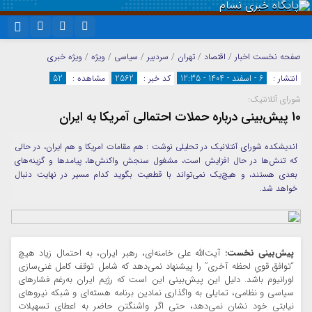
نام کاربری یا نشانی ایمیل
اینستاگرام
تلگرام
صفحه نخست
اخبار
/
اقتصاد
/
تهران
/
سردبیر
/
سیاسی
/
ویژه
/
ویژه خبری
انتشار :
6 - اسفند - 1404 - 12:35
کد خبر :
2562
مشاهده :
52
سروش
ایتا
شورای آتلانتیک:
رمز عبور
آپارات
واتساپ
10 پیش‌بینی درباره حملات احتمالی آمریکا به ایران
اندیشکده شورای آنتلانیک در تحلیلی نوشت : هم مقامات امریکا و هم ایران، در حالی
که تنش‌ها در حال افزایش است، مشغول سنجش واکنش‌ها، پیامدها و گزینه‌های
مرا به خاطر بسپار
بعدی هستند، و هیچ‌یک نمی‌تواند با قطعیت بگوید کدام مسیر در نهایت دنبال
خواهد شد.
پیش‌بینی نخست:
آیت‌الله علی خامنه‌ای، رهبر ایران، به احتمال زیاد هیچ
“توافق قویِ لحظه آخری” را پیشنهاد نمی‌دهد که شامل توقف کامل غنی‌سازی
اورانیوم باشد. دلیل این پیش‌بینی این است که رژیم ایران به‌رغم فشارهای
سیاسی و نظامی، تمایلی به واگذاری نمادین برنامه هسته‌ای و شبکه نیروهای
نیابتی خود نشان نمی‌دهد، حتی اگر واشنگتن حاضر به اعطای تسهیلات