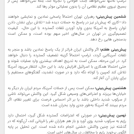
ترامپ نه‌تنها نمی‌خواهد جنگ طولانی را تجربه کند، بلکه نمی‌خواهد پس از
بسیج نیروی عظیم نظامی آن را بدون عملیاتی موثر رها کند.
ششمین پیش‌بینی؛
رهبران تهران احتمالاً پاسخی نمادین و نمایشی خواهند
داد—کاری که پیش‌تر نیز در پاسخ به حملات دیده شد—تلاش برای نشان دادن
توان پاسخ به آمریکا بدون وارد آوردن تلفات گسترده. با این حال، کیفیت
تصمیم‌گیری در تهران در سال‌های اخیر مبهم بوده است، و ممکن است
بدسنجی هایی رخ دهد.
پیش‌بینی هفتم؛
اگر واکنش ایران فراتر از یک پاسخ نمادین باشد و منجر به
تلفات آمریکایی گردد، ترامپ احتمالاً گزینه تضعیف گسترده را دنبال خواهد
کرد. در این مرحله، ممکن است به تدریج اهداف بیشتری وارد عملیات شوند و
حتی احتمالا همکاری با اسرائیل افزایش یابد. با این حال، انتظار می‌رود آمریکا
تلاش کند کمپین را کوتاه نگه دارد و در صورت تشدید، گفتگوهای مستقیم را
برای پایان آن آغاز کند.
هشتمین پیش‌بینی؛
ممکن است پس از حملات آمریکا، مردم ایران بار دیگر به
خیابان‌ها بریزند و اعتراض‌های وسیعی شکل گیرد. این واکنش می‌تواند ناشی
از سرکوب شدید داخلی باشد یا بر اثر احساس فرصت برای تغییر نظام، اگر
مردم ببینند که آمریکا به‌طور جدی وارد بحران شده است.
نهمین پیش‌بینی؛
در صورتی که اعتراضات گسترده شکل گیرد، احتمال دارد
رژیم به سرکوب شدید روی آورد و باز هم هزاران نفر را قربانی کند، آن‌گونه که در
گذشته نیز چنین واکنش خشنی انجام داده شده است. این تحلیل بر پایه
الگوی برخورد رژیم با مخالفان در سال‌های اخیر است.