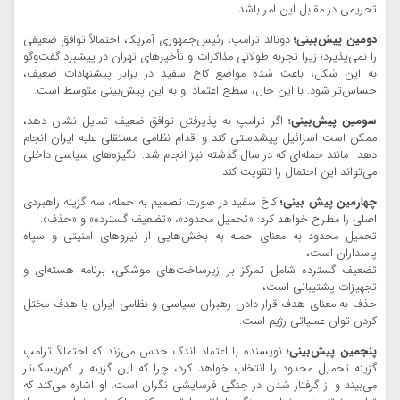
تحریمی در مقابل این امر باشد.
دومین پیش‌بینی؛
دونالد ترامپ، رئیس‌جمهوری آمریکا، احتمالاً توافق ضعیفی
را نمی‌پذیرد؛ زیرا تجربه طولانی مذاکرات و تأخیرهای تهران در پیشبرد گفت‌وگو
به این شکل، باعث شده مواضع کاخ سفید در برابر پیشنهادات ضعیف‌،
حساس‌تر شود. با این حال، سطح اعتماد او به این پیش‌بینی متوسط است.
سومین پیش‌بینی؛
اگر ترامپ به پذیرفتن توافق ضعیف تمایل نشان دهد،
ممکن است اسرائیل پیشدستی کند و اقدام نظامی مستقلی علیه ایران انجام
دهد—مانند حمله‌ای که در سال گذشته نیز انجام شد. انگیزه‌های سیاسی داخلی
می‌تواند این احتمال را تقویت کند.
چهارمین پیش بینی؛
کاخ سفید در صورت تصمیم به حمله، سه گزینه راهبردی
اصلی را مطرح خواهد کرد: «تحمیل محدود»، «تضعیف گسترده» و «حذف».
تحمیل محدود به معنای حمله به بخش‌هایی از نیروهای امنیتی و سپاه
پاسداران است،
تضعیف گسترده شامل تمرکز بر زیرساخت‌های موشکی، برنامه هسته‌ای و
تجهیزات پشتیبانی است،
حذف به معنای هدف قرار دادن رهبران سیاسی و نظامی ایران با هدف مختل
کردن توان عملیاتی رژیم است.
پنجمین پیش‌بینی؛
نویسنده با اعتماد اندک حدس می‌زند که احتمالاً ترامپ
گزینه تحمیل محدود را انتخاب خواهد کرد، چرا که این گزینه را کم‌ریسک‌تر
می‌بیند و از گرفتار شدن در جنگی فرسایشی نگران است. او اشاره می‌کند که