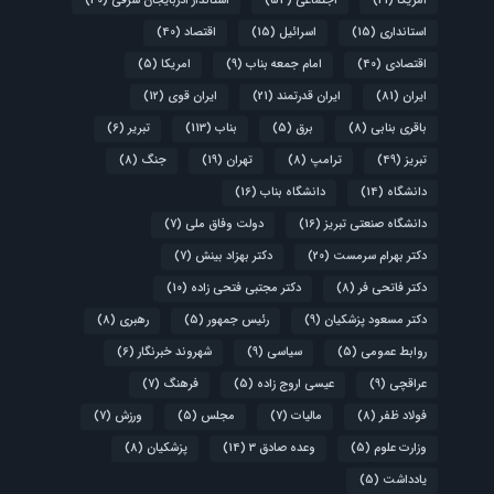
آمریکا
(21)
اجتماعی
(54)
استاندار آذربایجان شرقی
(30)
استانداری
(15)
اسرائیل
(15)
اقتصاد
(40)
اقتصادی
(40)
امام جمعه بناب
(9)
امریکا
(5)
ایران
(81)
ایران قدرتمند
(21)
ایران قوی
(12)
باقری بنابی
(8)
برق
(5)
بناب
(113)
تبریر
(6)
تبریز
(49)
ترامپ
(8)
تهران
(19)
جنگ
(8)
دانشگاه
(14)
دانشگاه بناب
(16)
دانشگاه صنعتی تبریز
(16)
دولت وفاق ملی
(7)
دکتر بهرام سرمست
(20)
دکتر بهزاد بینش
(7)
دکتر فاتحی فر
(8)
دکتر مجتبی فتحی زاده
(10)
دکتر مسعود پزشکیان
(9)
رئیس جمهور
(5)
رهبری
(8)
روابط عمومی
(5)
سیاسی
(9)
شهروند خبرنگار
(6)
عراقچی
(9)
عیسی اروج زاده
(5)
فرهنگ
(7)
فولاد ظفر
(8)
مالیات
(7)
مجلس
(5)
ورزش
(7)
وزارت علوم
(5)
وعده صادق 3
(14)
پزشکیان
(8)
یادداشت
(5)