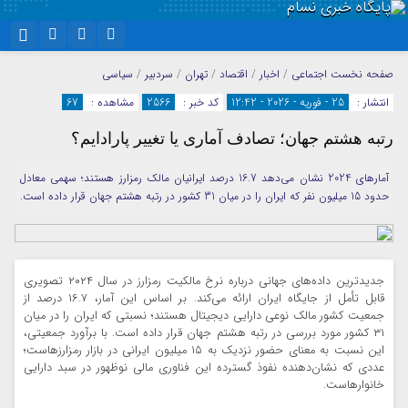
نام کاربری یا نشانی ایمیل
اینستاگرام
تلگرام
صفحه نخست
اجتماعی
/
اخبار
/
اقتصاد
/
تهران
/
سردبیر
/
سیاسی
انتشار :
25 - فوریه - 2026 - 12:42
کد خبر :
2566
مشاهده :
67
سروش
ایتا
رتبه هشتم جهان؛ تصادف آماری یا تغییر پارادایم؟
رمز عبور
آپارات
واتساپ
آمارهای 2024 نشان می‌دهد 16.7 درصد ایرانیان مالک رمزارز هستند؛ سهمی معادل
حدود 15 میلیون نفر که ایران را در میان 31 کشور در رتبه هشتم جهان قرار داده است.
مرا به خاطر بسپار
جدیدترین داده‌های جهانی درباره نرخ مالکیت رمزارز در سال ۲۰۲۴ تصویری
قابل تأمل از جایگاه ایران ارائه می‌کند. بر اساس این آمار، ۱۶.۷ درصد از
جمعیت کشور مالک نوعی دارایی دیجیتال هستند؛ نسبتی که ایران را در میان
۳۱ کشور مورد بررسی در رتبه هشتم جهان قرار داده است. با برآورد جمعیتی،
این نسبت به معنای حضور نزدیک به ۱۵ میلیون ایرانی در بازار رمزارزهاست؛
عددی که نشان‌دهنده نفوذ گسترده این فناوری مالی نوظهور در سبد دارایی
خانوارهاست.