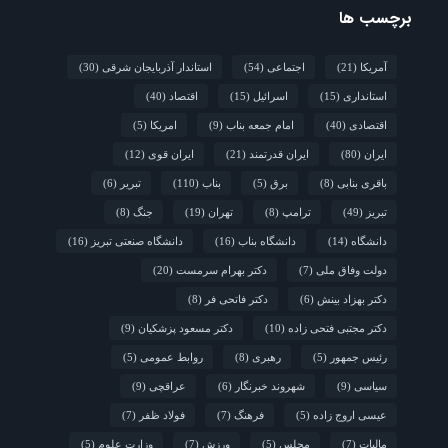
برچسب ها
آمریکا
(21)
اجتماعی
(54)
استاندار آذربایجان شرقی
(30)
استانداری
(15)
اسرائیل
(15)
اقتصاد
(40)
اقتصادی
(40)
امام جمعه بناب
(9)
امریکا
(5)
ایران
(80)
ایران قدرتمند
(21)
ایران قوی
(12)
باقری بنابی
(8)
برق
(5)
بناب
(110)
تبریر
(6)
تبریز
(49)
ترامپ
(8)
تهران
(19)
جنگ
(8)
دانشگاه
(14)
دانشگاه بناب
(16)
دانشگاه صنعتی تبریز
(16)
دولت وفاق ملی
(7)
دکتر بهرام سرمست
(20)
دکتر بهزاد بینش
(6)
دکتر فاتحی فر
(8)
دکتر مجتبی فتحی زاده
(10)
دکتر مسعود پزشکیان
(9)
رئیس جمهور
(5)
رهبری
(8)
روابط عمومی
(5)
سیاسی
(9)
شهروند خبرنگار
(6)
عراقچی
(9)
عیسی اروج زاده
(5)
فرهنگ
(7)
فولاد ظفر
(7)
مالیات
(7)
مجلس
(5)
ورزش
(7)
وزارت علوم
(5)