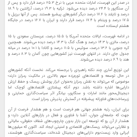
در صدر این فهرست، امارات متحده عربی با نرخ ۲۵.۳ درصد قرار دارد و پس از
آن سنگاپور با ۲۴.۴ درصد دیده می‌شود. ترکیه با ۱۹.۳ درصد، آرژانتین با ۱۸.۹
درصد و تایلند با ۱۷.۶ درصد دیگر کشورهای پیشرو هستند. پس از آنها برزیل با
۱۷.۵ درصد و ویتنام با ۱۷.۴ درصد قرار دارند و ایران با ۱۶.۷ درصد در جایگاه
هشتم ایستاده است.
در ادامه فهرست، ایالات متحده آمریکا با ۱۵.۵ درصد، عربستان سعودی با ۱۵
درصد، مالزی با ۱۴.۳ درصد و هنگ کنگ با ۱۴.۳ درصد دیده می‌شوند. همچنین
کره جنوبی با ۱۳.۶ درصد، سوئیس با ۱۱.۵ درصد و کانادا با ۱۰.۱ درصد در میانه
جدول جای دارند. در انتهای فهرست نیز کشورهایی چون آلمان با ۸.۳ درصد و
هند با ۶.۹ درصد دیده می‌شوند.
این توزیع آماری چند نکته راهبردی را برجسته می‌کند. نخست آنکه کشورهای
در حال توسعه و اقتصادهای تورم‌زده سهم بالاتری در مالکیت رمزارز دارند؛
موضوعی که می‌تواند به نقش رمزارز به‌عنوان ابزار پوشش ریسک و حفظ ارزش
دارایی‌ها اشاره داشته باشد. دوم آنکه پیشتازی اقتصادهای کوچک اما
دیجیتال‌محور مانند امارات و سنگاپور، بیانگر اثر سیاست‌گذاری حمایتی و
زیرساخت‌های فناورانه پیشرفته در گسترش پذیرش رمزارز است.
برای ایران، رتبه هشتم جهانی هم فرصت است و هم هشدار. فرصت از آن
جهت که جامعه‌ای جوان، آشنا با فناوری و فعال در بازارهای آنلاین دارد؛ و
هشدار از آن رو که توسعه این بازار بدون چارچوب‌های شفاف حقوقی، مالیاتی
و نظارتی می‌تواند ریسک‌های اقتصادی و امنیتی ایجاد کند. اکنون که میلیون‌ها
ایرانی وارد زیست‌بوم دارایی‌های دیجیتال شده‌اند، سیاست‌گذاری هوشمند،