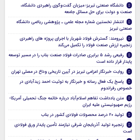
دانشگاه صنعتی تبریز؛ میزبان گفت‌وگوی راهبردی دانشگاه،
صنعت و دولت برای حل مسائل جامعه
انتشار نخستین شماره مجله علمی ـ پژوهشی ریاضی دانشگاه
صنعتی تبریز
نیرومند: گسترش فولاد شهریار با اجرای پروژه های راهبردی
زنجیره ارزش صنعت فولاد را تکمیل می‌کند
رفیعی رشد ۵ برابری صادرات فولاد صنعت بناب را در مسیر توسعه
پایدار قرار داده است
روایت خبرنگار اعزامی تبریز در آیین تاریخی وداع در مصلی تهران
پاسخ یک فعال رسانه و خبرنگار به توئیت احمد زیدآبادی در
خصوص رفراندوم
متن یادداشت تفاهم اسلام‌آباد درباره خاتمه جنگ تحمیلی آمریکا-
رژیم صهیونیستی علیه ایران
تولید ۲۰ درصد محصولات فولادی کشور در بناب
زنجیره تولید آذربایجان شرقی نیازمند تأمین پایدار ورق فولادی
است