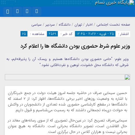
نام کاربری یا نشانی ایمیل
اینستاگرام
تلگرام
صفحه نخست
اجتماعی
/
اخبار
/
تهران
/
دانشگاه
/
سردبیر
/
سیاسی
انتشار :
25 - فوریه - 2026 - 12:45
کد خبر :
2569
مشاهده :
65
سروش
ایتا
وزیر علوم شرط حضوری بودن دانشگاه ها را اعلام کرد
رمز عبور
آپارات
واتساپ
وزیر علوم: "حامی حضوری بودن دانشگاه‌ها هستیم و ریسک آن را پذیرفته‌ایم، به
شرطی که دانشگاه محل خشونت، توهین و نفرت‌افکنی نشود."
مرا به خاطر بسپار
حسین سیمایی صراف در حاشیه جلسه امروز هیئت دولت در جمع خبرنگاران
با اشاره به وضعیت روزهای اخیر برخی دانشگاه‌ها، اظهار کرد: از ۲ اسفند که
دانشگاه‌ها در مقطع کارشناسی حضوری شده تعدادی از دانشجویان در واکنش
به حوادث دی‌ماه تجمعاتی داشتند که به رسمیت می‌شناسیم و قبول داریم.
سیمایی‌صراف تصریح کرد: در عین‌حال تصویری که از سوی رسانه‌های معاند در
حال القاشدن است، تصویر دانشگاه بحرانی است. دانشگاه به هیچ عنوان
بحرانی نیست و هزاران کلاس در حال برگزاری است.