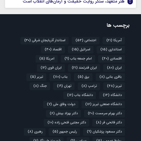
هنر متعهد، سنگر روایت حقیقت و آرمان‌های انقلاب است
برچسب ها
آمریکا
(21)
اجتماعی
(54)
استاندار آذربایجان شرقی
(30)
استانداری
(15)
اسرائیل
(15)
اقتصاد
(40)
اقتصادی
(40)
امام جمعه بناب
(9)
امریکا
(5)
ایران
(80)
ایران قدرتمند
(21)
ایران قوی
(12)
باقری بنابی
(8)
برق
(5)
بناب
(110)
تبریر
(5)
تبریز
(48)
ترامپ
(8)
تهران
(19)
جنگ
(8)
دانشگاه
(14)
دانشگاه بناب
(16)
دانشگاه صنعتی تبریز
(16)
دولت وفاق ملی
(7)
دکتر بهرام سرمست
(20)
دکتر بهزاد بینش
(6)
دکتر فاتحی فر
(8)
دکتر مجتبی فتحی زاده
(10)
دکتر مسعود پزشکیان
(9)
رئیس جمهور
(5)
رهبری
(8)
روابط عمومی
(5)
سیاسی
(9)
شهروند خبرنگار
(6)