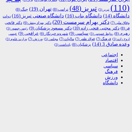
(110)
تبریز
(48)
تهران
(19)
ترامپ
(8)
جنگ
(8)
تبریر
(5)
دانشگاه
(14)
دانشگاه بناب
(16)
دانشگاه صنعتی تبریز
(16)
دولت
دکتر بهرام سرمست
(20)
دکتر فاتحی
وفاق ملی
(7)
دکتر بهزاد بینش
(6)
دکتر مجتبی فتحی زاده
(10)
فر
(8)
دکتر مسعود پزشکیان
(9)
رئیس جمهور
(5)
رهبری
(8)
سیاسی
(9)
عراقچی
(9)
شهروند خبرنگار
(6)
روابط عمومی
(5)
عیسی
فرهنگ
(7)
فولاد ظفر
(7)
مالیات
(7)
ورزش
(7)
اروج زاده
(5)
مجلس
(5)
وزارت علوم
(5)
وعده صادق 3
(14)
پزشکیان
(8)
یادداشت
(5)
اجتماعی
اقتصاد
سیاسی
فرهنگ
ورزش
دانشگاه