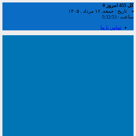
کل
455
امروز
0
تاریخ : جمعه, ۱۶ مرداد , ۱۴۰۵
ساعت :
5:32:54
تماس با ما