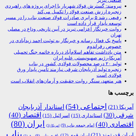
صنعتی تبریز
نیرومند: گسترش فولاد شهریار با اجرای پروژه های راهبردی
زنجیره ارزش صنعت فولاد را تکمیل می‌کند
رفیعی رشد ۵ برابری صادرات فولاد صنعت بناب را در مسیر
توسعه پایدار قرار داده است
روایت خبرنگار اعزامی تبریز در آیین تاریخی وداع در مصلی
تهران
پاسخ یک فعال رسانه و خبرنگار به توئیت احمد زیدآبادی در
خصوص رفراندوم
متن یادداشت تفاهم اسلام‌آباد درباره خاتمه جنگ تحمیلی
آمریکا-رژیم صهیونیستی علیه ایران
تولید ۲۰ درصد محصولات فولادی کشور در بناب
زنجیره تولید آذربایجان شرقی نیازمند تأمین پایدار ورق
فولادی است
هنر متعهد، سنگر روایت حقیقت و آرمان‌های انقلاب است
برچسب ها
اجتماعی
(54)
استاندار آذربایجان
آمریکا
(21)
اقتصاد
(40)
شرقی
(30)
استانداری
(15)
اسرائیل
(15)
ایران
(80)
اقتصادی
(40)
امام جمعه بناب
(9)
امریکا
(5)
بناب
ایران قدرتمند
(21)
ایران قوی
(12)
باقری بنابی
(8)
برق
(5)