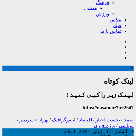
فرهنگ
مذهبی
ورزش
عکس
فیلم
تماس با ما
×
لینک کوتاه
لـیـنـک زیـر را کـپـی کـنـیـد !
https://nasam.ir/?p=2647
صفحه نخست
اخبار
/
اقتصاد
/
اینفوگرافیک
/
تهران
/
سردبیر
/
سیاسی
/
ویژه خبری
انتشار :
17 - ژوئن - 2026 - 23:30