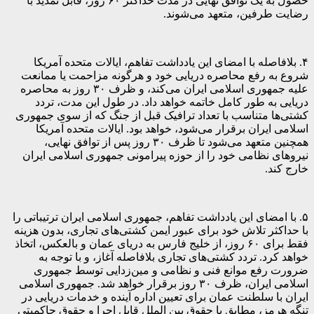
حصول به یک توافق نهایی در مدت حداکثر ۶۰ روز، قابل تمدید با
رضایت طرفین، متعهد می‌شوند.
۴. بلافاصله با امضای این یادداشت تفاهم، ایالات متحده آمریکا
شروع به رفع محاصره دریایی خود و هرگونه مزاحمت یا ممانعت
علیه جمهوری اسلامی ایران می‌کند، و ظرف ۳۰ روز به محاصره
دریایی به طور کامل خاتمه خواهد داد. در طول این مدت، تردد
کشتی‌ها متناسب با تعداد ترافیک قبل از جنگ که از سوی جمهوری
اسلامی ایران برقرار می‌شود، خواهد بود. ایالات متحده آمریکا
همچنین متعهد می‌شود تا ظرف ۳۰ روز پس از توافق نهایی،
نیروهای نظامی خود را از حوزه پیرامونی جمهوری اسلامی ایران
خارج کند.
۵. با امضای این یادداشت تفاهم، جمهوری اسلامی ایران ترتیباتی را
با حداکثر تلاش خود برای عبور ایمن کشتی‌های تجاری، بدون هزینه
فقط برای ۶۰ روز، از خلیج فارس به دریای عمان و بالعکس، اتخاذ
خواهد کرد. تردد کشتی‌های تجاری بلافاصله آغاز، و با توجه به
ضرورت رفع موانع فنی و نظامی و مین‌زدایی توسط جمهوری
اسلامی ایران، ظرف ۳۰ روز برقرار خواهد شد. جمهوری اسلامی
ایران با سلطنت عمان برای تعیین اداره آینده و خدمات دریایی در
تنگه هرمز، مطابق با حقوق بین الملل قابل اجرا و حقوق حاکمیتی