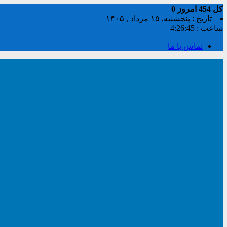
کل
454
امروز
0
تاریخ : پنجشنبه, ۱۵ مرداد , ۱۴۰۵
ساعت :
4:26:45
تماس با ما