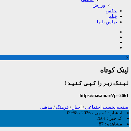
ورزش
عکس
فیلم
تماس با ما
×
لینک کوتاه
لـیـنـک زیـر را کـپـی کـنـیـد !
https://nasam.ir/?p=2661
صفحه نخست
اجتماعی
/
اخبار
/
فرهنگ
/
مذهبی
انتشار :
1 - می - 2026 - 09:58
کد خبر :
2661
مشاهده :
87