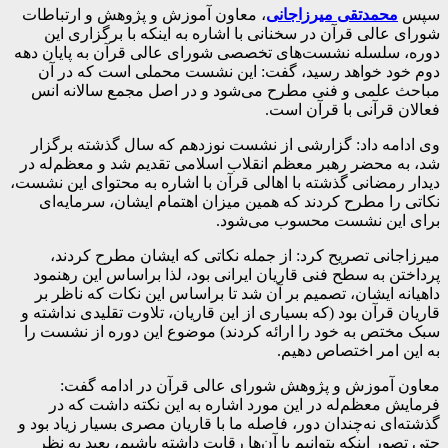
سپس
محمدتقی میرزاجانی
، معاون آموزش و پژوهش و ارتباطات
شورای عالی قرآن در سخنانی با اشاره به اینکه با برگزاری این
دوره، سلسله نشست‌های تخصصی شورای عالی قرآن به پایان دهه
دوم خود خواهد رسید، گفت: این نشست محملی است که در آن
مباحث علمی و فنی مطرح می‌شود و در اصل مجمع سالانه انس
فعالان قرآنی با قرآن است.
وی ادامه داد: گزارشی از نشست نوزدهم که سال گذشته برگزار
شد، به محضر رهبر معظم انقلاب اسلامی تقدیم شد و معظم‌له در
دیدار رمضانی گذشته با اهالی قرآن با اشاره به محتوای این نشست،
نکاتی را مطرح کردند که همین میزان اهتمام ایشان، سرمایه‌ای
برای این نشست محسوب می‌شود.
میرزاجانی تصریح کرد: از جمله نکاتی که ایشان مطرح کردند،
پرداختن به سطح فنی قاریان ایرانی بود، لذا براساس این رهنمود
داهیانه ایشان، تصمیم بر آن شد تا براساس این نکات که ناظر بر
قاریان قرآن بود (که بسیاری از این قاریان، تلاوت تقلیدی نداشته و
سبک مختص به خود را ارائه کردند) موضوع این دوره از نشست را
به این امر اختصاص دهیم.
معاون آموزش و پژوهش شورای عالی قرآن در ادامه گفت:
فرمایش معظم‌له در این مورد اشاره به این نکته داشت که در
گذشته‌ای نه‌چندان دور، فاصله ما با قاریان مصری بسیار زیاد بود و
حتی تصور اینکه بتوانیم با آن‌ها رقابت داشته باشیم، بعید به نظر