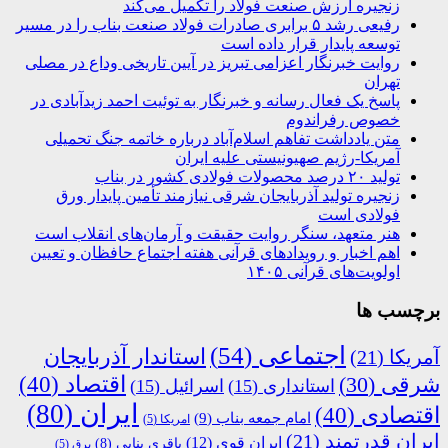
زنجیره ارزش صنعت فولاد را تکمیل می‌کند
رفیعی رشد ۵ برابری صادرات فولاد صنعت بناب را در مسیر
توسعه پایدار قرار داده است
روایت خبرنگار اعزامی تبریز در آیین تاریخی وداع در مصلی
تهران
پاسخ یک فعال رسانه و خبرنگار به توئیت احمد زیدآبادی در
خصوص رفراندوم
متن یادداشت تفاهم اسلام‌آباد درباره خاتمه جنگ تحمیلی
آمریکا-رژیم صهیونیستی علیه ایران
تولید ۲۰ درصد محصولات فولادی کشور در بناب
زنجیره تولید آذربایجان شرقی نیازمند تأمین پایدار ورق
فولادی است
هنر متعهد، سنگر روایت حقیقت و آرمان‌های انقلاب است
اهم اخبار و رویدادهای قرآنی هفته اجتماع حافظان و تعیین
اولویت‌های قرآنی ۱۴۰۵
برچسب ها
اجتماعی
(54)
استاندار آذربایجان
آمریکا
(21)
اقتصاد
(40)
شرقی
(30)
استانداری
(15)
اسرائیل
(15)
ایران
(80)
اقتصادی
(40)
امام جمعه بناب
(9)
امریکا
(5)
ایران قدرتمند
(21)
ایران قوی
(12)
باقری بنابی
(8)
برق
(5)