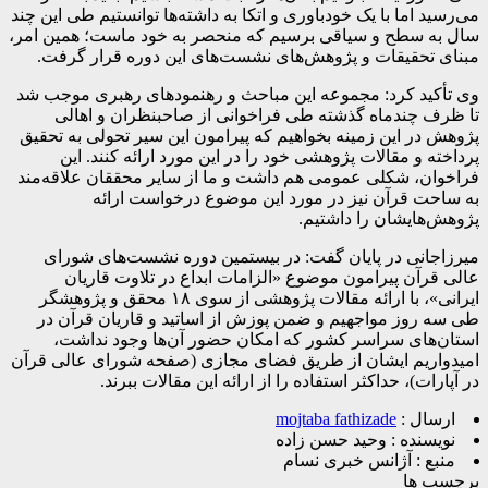
می‌رسید اما با یک خودباوری و اتکا به داشته‌ها توانستیم طی این چند
سال به سطح و سیاقی برسیم که منحصر به خود ماست؛ همین امر،
مبنای تحقیقات و پژوهش‌های نشست‌های این دوره قرار گرفت.
وی تأکید کرد: مجموعه این مباحث و رهنمودهای رهبری موجب شد
تا ظرف چندماه گذشته طی فراخوانی از صاحبنظران و اهالی
پژوهش در این زمینه بخواهیم که پیرامون این سیر تحولی به تحقیق
پرداخته و مقالات پژوهشی خود را در این مورد ارائه کنند. این
فراخوان، شکلی عمومی هم داشت و ما از سایر محققان علاقه‌مند
به ساحت قرآن نیز در مورد این موضوع درخواست ارائه
پژوهش‌هایشان را داشتیم.
میرزاجانی در پایان گفت: در بیستمین دوره نشست‌های شورای
عالی قرآن پیرامون موضوع «الزامات ابداع در تلاوت قاریان
ایرانی»، با ارائه مقالات پژوهشی از سوی ۱۸ محقق و پژوهشگر
طی سه روز مواجهیم و ضمن پوزش از اساتید و قاریان قرآن در
استان‌های سراسر کشور که امکان حضور آن‌ها وجود نداشت،
امیدواریم ایشان از طریق فضای مجازی (صفحه شورای عالی قرآن
در آپارات)، حداکثر استفاده را از ارائه این مقالات ببرند.
ارسال :
mojtaba fathizade
نویسنده :
وحید حسن زاده
منبع :
آژانس خبری نسام
برچسب ها