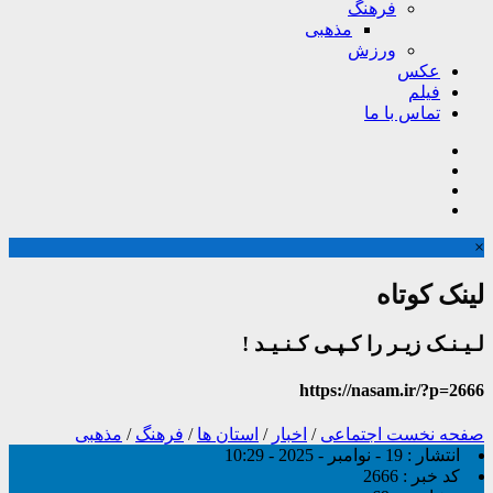
فرهنگ
مذهبی
ورزش
عکس
فیلم
تماس با ما
×
لینک کوتاه
لـیـنـک زیـر را کـپـی کـنـیـد !
https://nasam.ir/?p=2666
صفحه نخست
اجتماعی
/
اخبار
/
استان ها
/
فرهنگ
/
مذهبی
انتشار :
19 - نوامبر - 2025 - 10:29
کد خبر :
2666