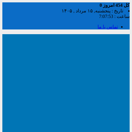
کل
454
امروز
0
تاریخ : پنجشنبه, ۱۵ مرداد , ۱۴۰۵
ساعت :
7:07:54
تماس با ما