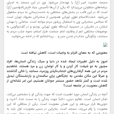
مسجد حضرت امیر (ع) را عهده‌دار می‌شود. وی در این مسجد به اجرای
برنامه‌های متفاوتی می‌پردازد که یکی از آن‌ها تأسیس بنیاد فارِس‌المؤمنین (ع)
است که در این قالب در بخش‌های مختلفی به خدمت‌رسانی به مردم مشغول
می‌شود. حجت‌الاسلام علوی تهرانی همچنین از سخنرانان معروف تهران است
که مجالس سخنرانی وی با استقبال پرشور مردم مواجه است. ساعاتی را مهمان
ایشان در دفترش در حسینیه آیت‌الله علوی تهرانی بودیم و در گفت‌وگویی به
موضوعات مختلفی اعم از وظایف امام جماعت طراز اسلام، نحوه جذب مردم به
مساجد، چگونگی جذاب‌تر شدن منبر و … پرداخته‌ایم که در ادامه می‌خوانید:
معنویتی که به معنای التزام به واجبات است، کاهش نیافته است
امروز به دلیل تغییرات ایجاد شده در دنیا و سبک زندگی‌ انسان‌ها، افراد
مجبور به دو شیفت کار کردن و یا کار توامان زن و مرد هستند، شاهدیم
مردم در این همه گرفتاری‌های اجتناب‌ناپذیر روزمره، مساجد را خالی گذاشتند
و صرفاً این مکان مقدس به جایگاهی برای سالمندان و بازنشستگان تبدیل
شده است و کمتر شاهد حضور مستمر جوانان هستیم، این امر نشانه‌ای از
کاهش معنویت در جامعه است؟
آنچه در زندگی انسان مورد اهمیت است که جهت زندگی او را مشخص می‌کند،
تفکر انسان است. تعالیم دینی، دائماً جهت زندگی را به سمت خدا، آخرت و
خوبی‌ها قرار می‌دهد و این همان معنویت است. یکی از محافلی که این
معنویت را رقم می‌زند، مسجد است. بنابراین در مسیر معنویت، اول باید به
تفکر انسان که جهت زندگی را مشخص می‌کند و سپس به محفل به‌دست