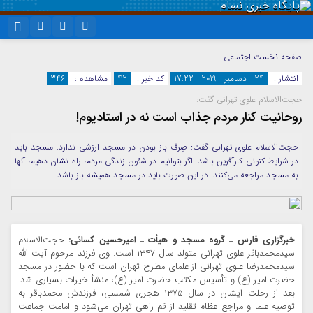
نام کاربری یا نشانی ایمیل
اینستاگرام
تلگرام
صفحه نخست
اجتماعی
انتشار :
24 - دسامبر - 2019 - 17:22
کد خبر :
42
مشاهده :
346
سروش
ایتا
حجت‌الاسلام علوی تهرانی گفت:
رمز عبور
آپارات
واتساپ
روحانیت کنار مردم جذاب است نه در استادیوم!
حجت‌الاسلام علوی تهرانی گفت: صِرف باز بودن در مسجد ارزشی ندارد. مسجد باید
در شرایط کنونی کارآفرین باشد. اگر بتوانیم در شئون زندگی مردم، راه نشان دهیم، آنها
مرا به خاطر بسپار
به مسجد مراجعه می‌کنند. در این صورت باید در مسجد همیشه باز باشد.
خبرگزاری فارس ـ گروه مسجد و هیأت ـ امیرحسین کسائی:
حجت‌الاسلام
سیدمحمدباقر علوی تهرانی متولد سال ۱۳۴۷ است. وی فرزند مرحوم آیت الله
سیدمحمدرضا علوی تهرانی از علمای مطرح تهران است که با حضور در مسجد
حضرت امیر (ع) و تأسیس مکتب حضرت امیر (ع)، منشأ خیرات بسیاری شد.
بعد از رحلت ایشان در سال ۱۳۷۵ هجری شمسی، فرزندش محمدباقر به
توصیه علما و مراجع عظام تقلید از قم راهی تهران می‌شود و امامت جماعت