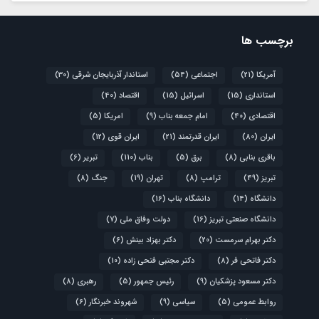
برچسب ها
آمریکا
(21)
اجتماعی
(54)
استاندار آذربایجان شرقی
(30)
استانداری
(15)
اسرائیل
(15)
اقتصاد
(40)
اقتصادی
(40)
امام جمعه بناب
(9)
امریکا
(5)
ایران
(80)
ایران قدرتمند
(21)
ایران قوی
(12)
باقری بنابی
(8)
برق
(5)
بناب
(110)
تبریر
(6)
تبریز
(49)
ترامپ
(8)
تهران
(19)
جنگ
(8)
دانشگاه
(14)
دانشگاه بناب
(16)
دانشگاه صنعتی تبریز
(16)
دولت وفاق ملی
(7)
دکتر بهرام سرمست
(20)
دکتر بهزاد بینش
(6)
دکتر فاتحی فر
(8)
دکتر مجتبی فتحی زاده
(10)
دکتر مسعود پزشکیان
(9)
رئیس جمهور
(5)
رهبری
(8)
روابط عمومی
(5)
سیاسی
(9)
شهروند خبرنگار
(6)