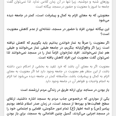
روزهای شنبه و دوشنبه، زیرا تنها در آن زمان کلاس ندارد. لذا نمی‌توان گفت
جامعه ما امروز با معنویت و حضور در مسجد بیگانه است.
معنویتی که به معنای الزام به کمال و پیشرفت است، کمتر در جامعه دیده
می‌شود
این بیگانه نبودن افراد با حضور در مسجد، نشانه‌ای از عدم کاهش معنویت
است؟
اگر معنویت را صرفاً به نماز خواندن بدانیم باید بگوییم که کاهش نیافته
است زیرا اگر واقع‌گرایانه بنگریم، در جامعه طیفی نماز می‌خوانند و طیفی
هم نماز نمی‌خوانند. افراد نمازخوان الزاماً نماز را در مسجد نمی‌خوانند لذا
نمی‌توان گفت معنویت این افراد کاهش یافته است.
معنویت اگر به معنای آن باشد که فرد تقید به بخشی از احکام دین داشته
باشد، از این منظر هم معنویت در جامعه وجود دارد اما اگر معنویت به معنای
الزام به کمال و پیشرفت باشد، متأسفانه کمتر در جامعه دیده می‌شود اما الزام
به انجام واجبات و ظواهر آن در جامعه وجود دارد.
باز بودن در مساجد برای ارائه طریق در زندگی مردم ارزشمند است
یکی از مواردی که درخصوص جذب مردم به مسجد اشاره داشتید، ارتقای
سطح فعالیت‌ها و بهره‌ها از مسجد است، در زمان صدر اسلام شاهد بودیم
پیامبر (ص) و ائمه اطهار (ع) تمام امور حکومتی، قضایی و اجتماعی خود را
در مسجد اجرایی می‌کردند، گسیل چنین اقداماتی به مسجد، برای باز بودن