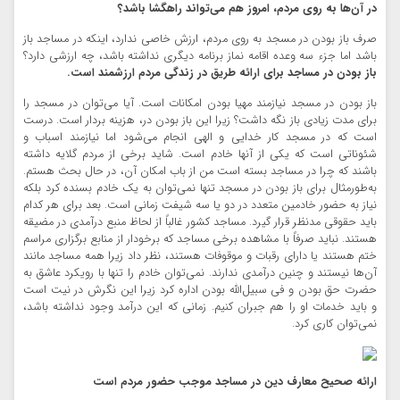
در آن‌ها به روی مردم، امروز هم می‌تواند راهگشا باشد؟
صرف باز بودن در مسجد به روی مردم، ارزش خاصی ندارد، اینکه در مساجد باز
باشد اما جزء سه وعده اقامه نماز برنامه دیگری نداشته باشد، چه ارزشی دارد؟
باز بودن در مساجد برای ارائه طریق در زندگی مردم ارزشمند است.
باز بودن در مسجد نیازمند مهیا بودن امکانات است. آیا می‌توان در مسجد را
برای مدت زیادی باز نگه داشت؟ زیرا این باز بودن در، هزینه بردار است. درست
است که در مسجد کار خدایی و الهی انجام می‌شود اما نیازمند اسباب و
شئوناتی است که یکی از آنها خادم است. شاید برخی از مردم گلایه داشته
باشند که چرا در مساجد بسته است من از باب امکان آن، در حال بحث هستم.
به‌طورمثال برای باز بودن در مسجد تنها نمی‌توان به یک خادم بسنده کرد بلکه
نیاز به حضور خادمین متعدد در دو یا سه شیفت زمانی است. بعد برای هر کدام
باید حقوقی مدنظر قرار گیرد. مساجد کشور غالباً از لحاظ منبع درآمدی در مضیقه
هستند. نباید صرفاً با مشاهده برخی مساجد که برخودار از منابع برگزاری مراسم
ختم هستند یا دارای رقبات و موقوفات هستند، نظر داد زیرا همه مساجد مانند
آن‌ها نیستند و چنین درآمدی ندارند. نمی‌توان خادم را تنها با رویکرد عاشق به
حضرت حق بودن و فی سبیل‌الله بودن اداره کرد زیرا این نگرش در نیت است
و باید خدمات او را هم جبران کنیم. زمانی که این درآمد وجود نداشته باشد،
نمی‌توان کاری کرد.
ارائه صحیح معارف دین در مساجد موجب حضور مردم است