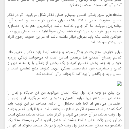
آمدن آن که مسجد است، توجه کرد.
مشغله‌های امروز زندگی انسان برمبنای همان تفکر شکل می‌گیرد. اگر در تفکر
انسان معنویت جایی داشته باشد، برای حضور در مسجد و کسب آن،
برنامه‌ریزی می‌کند اما اگر جایی نداشته باشد، برنامه‌ریزی هم ندارد. دستاورد
مسجد برای افراد باید مورد توجه باشد یعنی صرفاً نباید مسجد محلی برای نماز
خواندن باشد بلکه باید بهره‌ای فراتر داشته باشد که در این صورت رجوع افراد
نیز بیشتر خواهد شد.
برای افزایش معنویت در زندگی مردم و جامعه، ابتدا باید تفکر را تغییر داد.
تعالیم رهبران آسمانی نیز برهمین اساس است که می‌فرمایند زندگی روزمره
خود را به چند بخش تقسیم کنید و یک بخش از زندگی را به معالم دین و
تعالی و پیشرفت خود قرار دهید. همگی این‌ها نیازمند منبع تعلیمی است و
انسان باید جایگاهی را پیدا کند تا بتواند از آن استفاده کند.
این بیان دو وجه دارد اول اینکه انسان می‌گوید من آن جایگاه و زمان را
اختصاص نمی‌دهم زیرا برایم اهمیتی ندارد یا دوم می‌گوید این زمان را
اختصاص می‌دهم اما کجا باید به‌دنبال آن باشم. مساجد در این زمینه باید
کمک‌کننده باشند، مسجد اگر در سطح نمازخانه باشد، تنها افرادی که می‌توانند
اول وقت بیایند، در آن حاضر می‌شوند و اگر از سایر اصناف بیایند، ممکن است
در آن زمان وقت خالی داشته باشند اما حضور آنان، دائمی نیست. مثلا یک
دانشجو هم ممکن است، نماز اول وقت خود را در یک مسجد بخواند اما تنها در