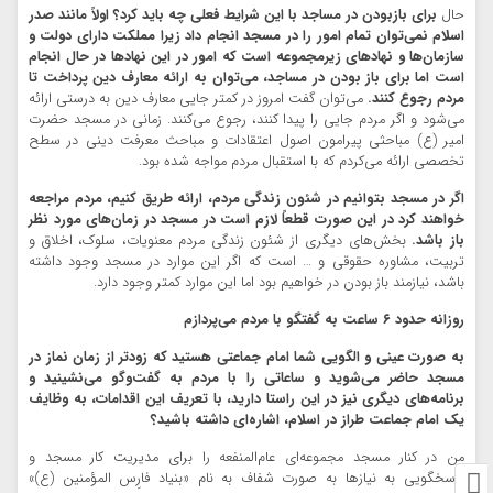
حال
برای بازبودن در مساجد با این شرایط فعلی چه باید کرد؟ اولاً مانند صدر
اسلام نمی‌توان تمام امور را در مسجد انجام داد زیرا مملکت دارای دولت و
سازمان‌ها و نهادهای زیرمجموعه است که امور در این نهادها در حال انجام
است اما برای باز بودن در مساجد، می‌توان به ارائه معارف دین پرداخت تا
مردم رجوع کنند.
می‌توان گفت امروز در کمتر جایی معارف دین به درستی ارائه
می‌شود و اگر مردم جایی را پیدا کنند، رجوع می‌کنند. زمانی در مسجد حضرت
امیر (ع) مباحثی پیرامون اصول اعتقادات و مباحث معرفت دینی در سطح
تخصصی ارائه می‌کردم که با استقبال مردم مواجه شده بود.
اگر در مسجد بتوانیم در شئون زندگی مردم، ارائه طریق کنیم، مردم مراجعه
خواهند کرد در این صورت قطعاً لازم است در مسجد در زمان‌های مورد نظر
باز باشد.
بخش‌های دیگری از شئون زندگی مردم معنویات، سلوک، اخلاق و
تربیت، مشاوره حقوقی و … است که اگر این موارد در مسجد وجود داشته
باشد، نیازمند باز بودن در خواهیم بود اما این موارد کمتر وجود دارد.
روزانه حدود ۶ ساعت به گفتگو با مردم می‌پردازم
به صورت عینی و الگویی شما امام جماعتی هستید که زودتر از زمان نماز در
مسجد حاضر می‌شوید و ساعاتی را با مردم به گفت‌وگو می‌نشینید و
برنامه‌های دیگری نیز در این راستا دارید، با تعریف این اقدامات، به وظایف
یک امام جماعت طراز در اسلام، اشاره‌ای داشته باشید؟
من در کنار مسجد مجموعه‌ای عام‌المنفعه را برای مدیریت کار مسجد و
پاسخگویی به نیازها به صورت شفاف به نام «بنیاد فارِس المؤمنین (ع)»