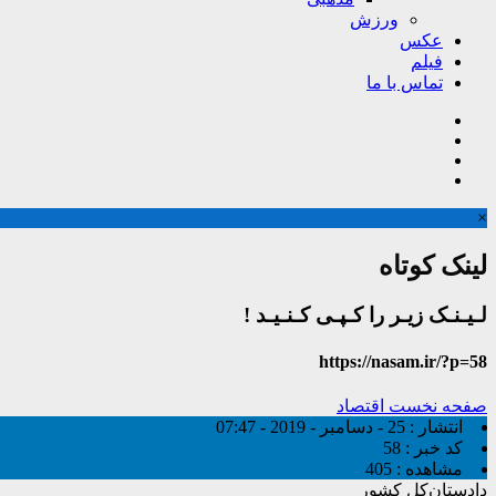
ورزش
عکس
فیلم
تماس با ما
×
لینک کوتاه
لـیـنـک زیـر را کـپـی کـنـیـد !
https://nasam.ir/?p=58
صفحه نخست
اقتصاد
انتشار :
25 - دسامبر - 2019 - 07:47
کد خبر :
58
مشاهده :
405
دادستان‌کل کشور