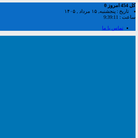
کل
454
امروز
0
تاریخ : پنجشنبه, ۱۵ مرداد , ۱۴۰۵
ساعت :
9:39:12
تماس با ما