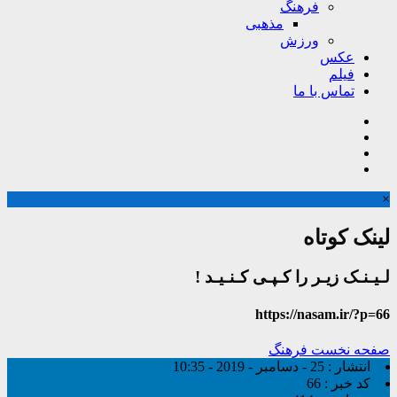
فرهنگ
مذهبی
ورزش
عکس
فیلم
تماس با ما
×
لینک کوتاه
لـیـنـک زیـر را کـپـی کـنـیـد !
https://nasam.ir/?p=66
صفحه نخست
فرهنگ
انتشار :
25 - دسامبر - 2019 - 10:35
کد خبر :
66