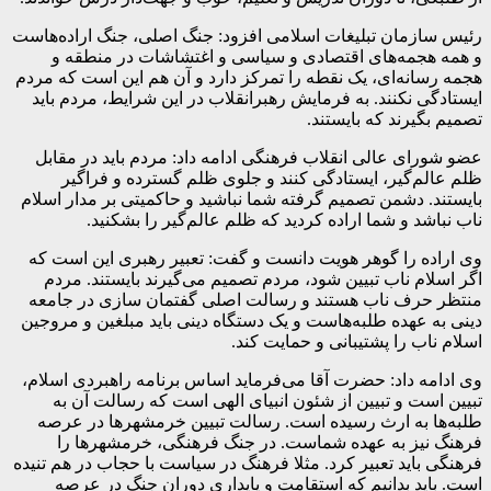
رئیس سازمان تبلیغات اسلامی افزود: جنگ اصلی، جنگ اراده‌هاست
و همه هجمه‌های اقتصادی و سیاسی و اغتشاشات در منطقه و
هجمه رسانه‌ای، یک نقطه را تمرکز دارد و آن هم این است که مردم
ایستادگی نکنند. به فرمایش رهبرانقلاب در این شرایط، مردم باید
تصمیم بگیرند که بایستند.
عضو شورای عالی انقلاب فرهنگی ادامه داد: مردم باید در مقابل
ظلم عالم‌گیر، ایستادگی کنند و جلوی ظلم گسترده و فراگیر
بایستند. دشمن تصمیم گرفته شما نباشید و حاکمیتی بر مدار اسلام
ناب نباشد و شما اراده کردید که ظلم عالم‌گیر را بشکنید.
وی اراده را گوهر هویت دانست و گفت: تعبیر رهبری این است که
اگر اسلام ناب تبیین شود، مردم تصمیم می‌گیرند بایستند. مردم
منتظر حرف ناب هستند و رسالت اصلی گفتمان سازی در جامعه
دینی به عهده طلبه‌هاست و یک دستگاه دینی باید مبلغین و مروجین
اسلام ناب را پشتیبانی و حمایت کند.
وی ادامه داد: حضرت آقا می‌فرماید اساس برنامه راهبردی اسلام،
تبیین است و تبیین از شئون انبیای الهی است که رسالت آن به
طلبه‌ها به ارث رسیده است. رسالت تبیین خرمشهرها در عرصه
فرهنگ نیز به عهده شماست. در جنگ فرهنگی، خرمشهرها را
فرهنگی باید تعبیر کرد. مثلا فرهنگ در سیاست با حجاب در هم تنیده
است. باید بدانیم که استقامت و پایداری دوران جنگ در عرصه