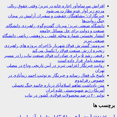
افزایش سرسام‌آور اجاره خانه در تبریز؛ وقتی حقوق ریالی
مردم زیر آوار عدم نظارت می‌شود
خبرنگاران؛ پیشاهنگان حقیقت و سفیران آرامش در میدان
جنگ روایت‌ها
دانشگاه صنعتی تبریز؛ میزبان گفت‌وگوی راهبردی دانشگاه،
صنعت و دولت برای حل مسائل جامعه
انتشار نخستین شماره مجله علمی ـ پژوهشی ریاضی دانشگاه
صنعتی تبریز
نیرومند: گسترش فولاد شهریار با اجرای پروژه های راهبردی
زنجیره ارزش صنعت فولاد را تکمیل می‌کند
رفیعی رشد ۵ برابری صادرات فولاد صنعت بناب را در مسیر
توسعه پایدار قرار داده است
روایت خبرنگار اعزامی تبریز در آیین تاریخی وداع در مصلی
تهران
پاسخ یک فعال رسانه و خبرنگار به توئیت احمد زیدآبادی در
خصوص رفراندوم
متن یادداشت تفاهم اسلام‌آباد درباره خاتمه جنگ تحمیلی
آمریکا-رژیم صهیونیستی علیه ایران
تولید ۲۰ درصد محصولات فولادی کشور در بناب
برچسب ها