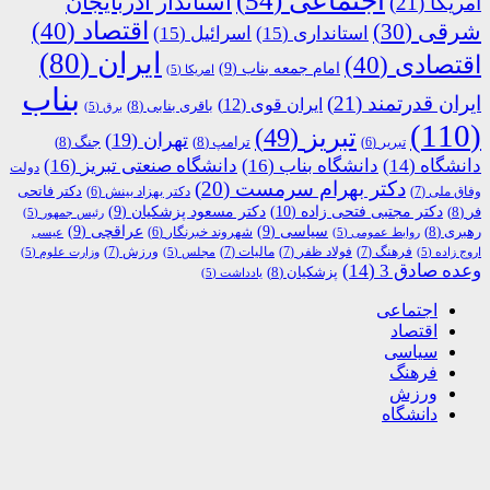
اجتماعی
(54)
استاندار آذربایجان
آمریکا
(21)
اقتصاد
(40)
شرقی
(30)
استانداری
(15)
اسرائیل
(15)
ایران
(80)
اقتصادی
(40)
امام جمعه بناب
(9)
امریکا
(5)
بناب
ایران قدرتمند
(21)
ایران قوی
(12)
باقری بنابی
(8)
برق
(5)
(110)
تبریز
(49)
تهران
(19)
ترامپ
(8)
جنگ
(8)
تبریر
(6)
دانشگاه
(14)
دانشگاه بناب
(16)
دانشگاه صنعتی تبریز
(16)
دولت
دکتر بهرام سرمست
(20)
دکتر فاتحی
وفاق ملی
(7)
دکتر بهزاد بینش
(6)
دکتر مجتبی فتحی زاده
(10)
فر
(8)
دکتر مسعود پزشکیان
(9)
رئیس جمهور
(5)
رهبری
(8)
سیاسی
(9)
عراقچی
(9)
شهروند خبرنگار
(6)
روابط عمومی
(5)
عیسی
فرهنگ
(7)
فولاد ظفر
(7)
مالیات
(7)
ورزش
(7)
اروج زاده
(5)
مجلس
(5)
وزارت علوم
(5)
وعده صادق 3
(14)
پزشکیان
(8)
یادداشت
(5)
اجتماعی
اقتصاد
سیاسی
فرهنگ
ورزش
دانشگاه