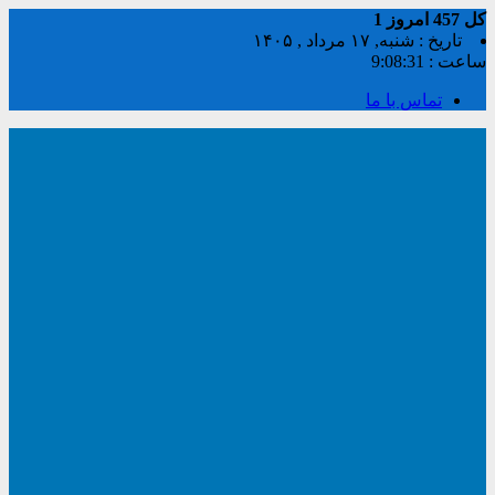
کل
457
امروز
1
تاریخ : شنبه, ۱۷ مرداد , ۱۴۰۵
ساعت :
9:08:32
تماس با ما