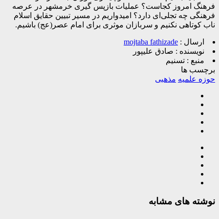
فرهنگ امروز کجاست؟ عملیات بازپس گیری خرمشهر در عرصه
فرهنگی چه تجلی‌ای دارد؟ امیدواریم در مسیر تبیین حقایق اسلام
ناب کوتاهی نکنیم و سربازان موثری برای امام عصر(عج) باشیم.
ارسال :
mojtaba fathizade
نویسنده :
صادق علیپور
منبع :
تسنیم
برچسب ها
حوزه علمیه
مذهبی
نوشته های مشابه