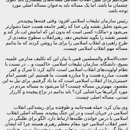
چشمان ما باشد. اما یک مساله باید به‌عنوان مساله اصلی مورد
توجه باشد.
رئیس سازمان تبلیغات اسلامی افزود: وقتی فتنه‌ها پیچیده‌تر
می‌شود تحلیل نقشه ولی خدا که راهبر جامعه هست حتما دشوارتر
می‌شود و «مالک» کسی است که بدون این که امامش لب باز کند و
تفسیر نقشه را بگوید تشخیص دهد. رهبرانقلاب سطوح متعددی از
طرح راهبردی انقلاب اسلامی را برای ما روشن کردند که ما بدانیم
مساله مهم انقلاب اسلامی چیست.
حجت‌الاسلام والمسلمین قمی با بیان این که تکلیف مدارس علمیه،
بسیج، دانشگاه، سازمان تبلیغات اسلامی، حاکمیت و. .. در نسبت با
نظام اولویت‌های انقلاب اسلامی است، تاکید کرد: تا شرک و کفر
هست، مبارزه هست و تا مبارزه هست، ما هستیم. این تفسیر امام
خمینی(ره) از انقلاب اسلامی است که ما یاد گرفتیم. برای نیل به این
مقصود، مهم‌ترین مساله چیست؟ آیا می‌شود به مساله مردم در
مورد گرانی‌ها بی‌اعتنایی کرد؟ باید بدانیم در نزاع پیچیده و کارزار
تمدنی، مساله اصلی چیست.
وی بیان کرد: حمله همه‌جانبه و طوفنده برای ریشه‌کنی انقلاب
اسلامی در جریان است و در این جنگ پیچیده، مساله اصلی انقلاب
اسلامی با درس خواندن طلبه‌ها ارتباط دارد. الگو برای طلبگی در
عصر انقلاب اسلامی خود مقام معظم رهبری هستند چرا که ایشان
از طلبگی، تا دوران تدریس و تعلیم، خوب و جهت‌دار درس خواندند.