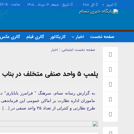
ساعت :
:57:16
امروز
کل
تاریخ : جمعه, ۱۶ مرداد , ۱۴۰۵
455
0
صفحه نخست
اخبار
کاریکاتور
گالری فیلم
گالری عکس
اخبار
چند رسانه
صفحه نخست
اجتماعی
/
اخبار
اجتماعی
گالری فیلم
اقتصاد
گالری عکس
پلمپ ۵ واحد صنفی متخلف در بناب
سیاسی
حساب مشتری
فرهنگ
به گزارش رسانه نسام، سرهنگ ” فرامرز بابایاری” د
ماموران اداره نظارت بر اماکن عمومی این فرماندهی و
طرح نظارتی و کنترلی از تعداد ۳۵ واحد صنفی در […]