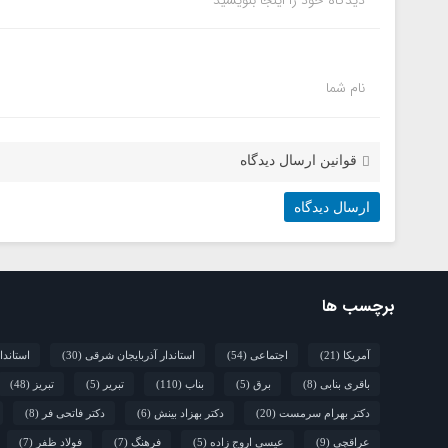
دیدگاه خود را اینجا بنویسید
نام شما
قوانین ارسال دیدگاه
برچسب ها
آمریکا
(21)
اجتماعی
(54)
استاندار آذربایجان شرقی
(30)
استاندا
باقری بنابی
(8)
برق
(5)
بناب
(110)
تبریر
(5)
تبریز
(48)
دکتر بهرام سرمست
(20)
دکتر بهزاد بینش
(6)
دکتر فاتحی فر
(8)
عراقچی
(9)
عیسی اروج زاده
(5)
فرهنگ
(7)
فولاد ظفر
(7)