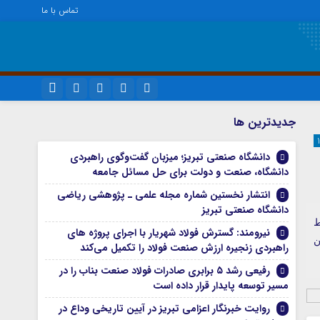
تماس با ما
ویژه خبری
نام کاربری یا نشانی ایمیل
اینستاگرام
جديدترين ها
اجتماعی
تلگرام
دانشگاه صنعتی تبریز؛ میزبان گفت‌وگوی راهبردی
اقتصاد
رمز عبور
دانشگاه، صنعت و دولت برای حل مسائل جامعه
سروش
سیاسی
انتشار نخستین شماره مجله علمی ـ پژوهشی ریاضی
فرهنگ
ایتا
دانشگاه صنعتی تبریز
ط
مرا به خاطر بسپار
نیرومند: گسترش فولاد شهریار با اجرای پروژه های
آپارات
ن
راهبردی زنجیره ارزش صنعت فولاد را تکمیل می‌کند
واتساپ
رفیعی رشد ۵ برابری صادرات فولاد صنعت بناب را در
مسیر توسعه پایدار قرار داده است
روایت خبرنگار اعزامی تبریز در آیین تاریخی وداع در