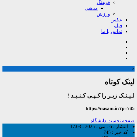
فرهنگ
مذهبی
ورزش
عکس
فیلم
تماس با ما
×
لینک کوتاه
لـیـنـک زیـر را کـپـی کـنـیـد !
https://nasam.ir/?p=745
صفحه نخست
دانشگاه
انتشار :
6 - می - 2025 - 17:03
کد خبر :
745