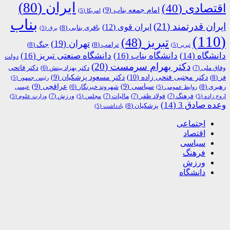
ایران
(80)
اقتصادی
(40)
امام جمعه بناب
(9)
امریکا
(5)
بناب
ایران قدرتمند
(21)
ایران قوی
(12)
باقری بنابی
(8)
برق
(5)
(110)
تبریز
(48)
تهران
(19)
ترامپ
(8)
جنگ
(8)
تبریر
(5)
دانشگاه
(14)
دانشگاه بناب
(16)
دانشگاه صنعتی تبریز
(16)
دولت
دکتر بهرام سرمست
(20)
دکتر فاتحی
وفاق ملی
(7)
دکتر بهزاد بینش
(6)
دکتر مجتبی فتحی زاده
(10)
فر
(8)
دکتر مسعود پزشکیان
(9)
رئیس جمهور
(5)
رهبری
(8)
سیاسی
(9)
عراقچی
(9)
شهروند خبرنگار
(6)
روابط عمومی
(5)
عیسی
فرهنگ
(7)
فولاد ظفر
(7)
مالیات
(7)
ورزش
(7)
اروج زاده
(5)
مجلس
(5)
وزارت علوم
(5)
وعده صادق 3
(14)
پزشکیان
(8)
یادداشت
(5)
اجتماعی
اقتصاد
سیاسی
فرهنگ
ورزش
دانشگاه