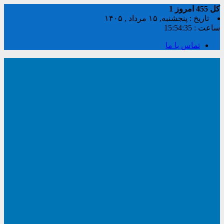
کل
455
امروز
1
تاریخ : پنجشنبه, ۱۵ مرداد , ۱۴۰۵
ساعت :
15:54:36
تماس با ما