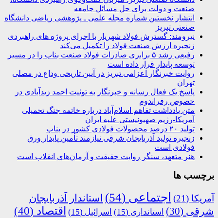
صنعت و دولت برای حل مسائل جامعه
انتشار نخستین شماره مجله علمی ـ پژوهشی ریاضی دانشگاه
صنعتی تبریز
نیرومند: گسترش فولاد شهریار با اجرای پروژه های راهبردی
زنجیره ارزش صنعت فولاد را تکمیل می‌کند
رفیعی رشد ۵ برابری صادرات فولاد صنعت بناب را در مسیر
توسعه پایدار قرار داده است
روایت خبرنگار اعزامی تبریز در آیین تاریخی وداع در مصلی
تهران
پاسخ یک فعال رسانه و خبرنگار به توئیت احمد زیدآبادی در
خصوص رفراندوم
متن یادداشت تفاهم اسلام‌آباد درباره خاتمه جنگ تحمیلی
آمریکا-رژیم صهیونیستی علیه ایران
تولید ۲۰ درصد محصولات فولادی کشور در بناب
زنجیره تولید آذربایجان شرقی نیازمند تأمین پایدار ورق
فولادی است
هنر متعهد، سنگر روایت حقیقت و آرمان‌های انقلاب است
برچسب ها
اجتماعی
(54)
استاندار آذربایجان
آمریکا
(21)
اقتصاد
(40)
شرقی
(30)
استانداری
(15)
اسرائیل
(15)