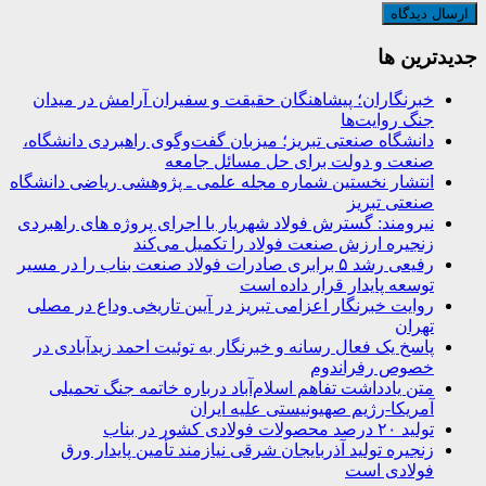
جديدترين ها
خبرنگاران؛ پیشاهنگان حقیقت و سفیران آرامش در میدان
جنگ روایت‌ها
دانشگاه صنعتی تبریز؛ میزبان گفت‌وگوی راهبردی دانشگاه،
صنعت و دولت برای حل مسائل جامعه
انتشار نخستین شماره مجله علمی ـ پژوهشی ریاضی دانشگاه
صنعتی تبریز
نیرومند: گسترش فولاد شهریار با اجرای پروژه های راهبردی
زنجیره ارزش صنعت فولاد را تکمیل می‌کند
رفیعی رشد ۵ برابری صادرات فولاد صنعت بناب را در مسیر
توسعه پایدار قرار داده است
روایت خبرنگار اعزامی تبریز در آیین تاریخی وداع در مصلی
تهران
پاسخ یک فعال رسانه و خبرنگار به توئیت احمد زیدآبادی در
خصوص رفراندوم
متن یادداشت تفاهم اسلام‌آباد درباره خاتمه جنگ تحمیلی
آمریکا-رژیم صهیونیستی علیه ایران
تولید ۲۰ درصد محصولات فولادی کشور در بناب
زنجیره تولید آذربایجان شرقی نیازمند تأمین پایدار ورق
فولادی است