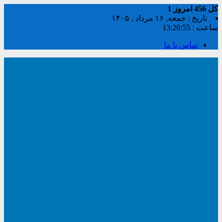
کل
456
امروز
1
تاریخ : جمعه, ۱۶ مرداد , ۱۴۰۵
ساعت :
13:20:55
تماس با ما