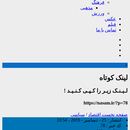
فرهنگ
مذهبی
ورزش
عکس
فیلم
تماس با ما
×
لینک کوتاه
لـیـنـک زیـر را کـپـی کـنـیـد !
https://nasam.ir/?p=78
صفحه نخست
اقتصاد
/
سیاسی
انتشار :
25 - دسامبر - 2019 - 10:54
کد خبر :
78