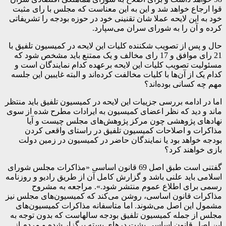
قوا ارجاع خواهد شد و این به این معناست که مجلس با رای مثبت
خود به این لایحه عملا شان تقنینی خود در حوزه بودجه را تشریفاتی
کرده و آن را به شورای سران می‌سپارد.
حال و پس از تصویب شکننده کلیات این لایحه در کمیسیون تلفیق با
21 رای موافق و 17 رای مخالف و یک ممتنع باید مشخص شود که
مسئولیت تصویب کلیات این لایحه برعهده کدام نمایندگان است و
کدام یک از آن‌ها با کلیات مخالفت کرده‌اند و البته غایبین این جلسه
مهم چه کسانی بوده‌اند؟
اما در ادامه بررسی جزییات این لایحه در کمیسیون تلفیق باید منتظر
ماند و دید که نظر اعضای کمیسیون به ایرادات مطرح شده از سوی
نهادهای پژوهشی چون مرکز پژوهش‌های مجلس چیست و آیا
مذاکرات و اصلاحات کمیسیون تلفیق در راستای واقعی‌ کردن
بودجه خواهد بود یا نمایندگان حاضر در کمیسیون در زمین دولت
بازی خواهند کرد؟
گفتنی است طبق اصل 69 قانون اساسی «مذاکرات‏ مجلس‏ شورای‏
اسلامی‏ باید علنی‏ باشد و گزارش‏ کامل‏ آن‏ از طریق‏ رادیو و روزنامه‏
رسمی‏ برای‏ اطلاع‏ عموم‏ منتشر شود.». مراجعه به مشروح
مذاکرات قانون اساسی، روشن می‌کند که کمیسیون‌های مجلس نیز
مشمول این اصل می‌شوند. اما متاسفانه مذاکرات کمیسیون‌های
مجلس از جمله کمیسیون تلفیق بودجه سالهاست که بدون توجه به
این اصل قانون اساسی پشت درهای بسته برگزار شده و مردم از