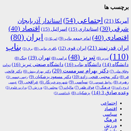
برچسب ها
اجتماعی
(54)
استاندار آذربایجان
آمریکا
(21)
اقتصاد
(40)
شرقی
(30)
استانداری
(15)
اسرائیل
(15)
ایران
(80)
اقتصادی
(40)
امام جمعه بناب
(9)
امریکا
(5)
بناب
ایران قدرتمند
(21)
ایران قوی
(12)
باقری بنابی
(8)
برق
(5)
(110)
تبریز
(48)
تهران
(19)
ترامپ
(8)
جنگ
(8)
تبریر
(6)
دانشگاه
(14)
دانشگاه بناب
(16)
دانشگاه صنعتی تبریز
(16)
دولت
دکتر بهرام سرمست
(20)
دکتر فاتحی
وفاق ملی
(7)
دکتر بهزاد بینش
(6)
دکتر مجتبی فتحی زاده
(10)
فر
(8)
دکتر مسعود پزشکیان
(9)
رئیس جمهور
(5)
رهبری
(8)
سیاسی
(9)
عراقچی
(9)
شهروند خبرنگار
(6)
روابط عمومی
(5)
عیسی
فرهنگ
(7)
فولاد ظفر
(7)
مالیات
(7)
ورزش
(7)
اروج زاده
(5)
مجلس
(5)
وزارت علوم
(5)
وعده صادق 3
(14)
پزشکیان
(8)
یادداشت
(5)
اجتماعی
اقتصاد
سیاسی
فرهنگ
ورزش
دانشگاه