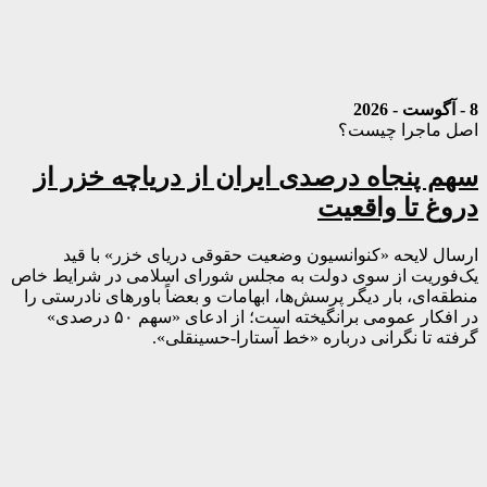
8 - آگوست - 2026
اصل ماجرا چیست؟
سهم پنجاه درصدی ایران از دریاچه خزر از
دروغ تا واقعیت
ارسال لایحه «کنوانسیون وضعیت حقوقی دریای خزر» با قید
یک‌فوریت از سوی دولت به مجلس شورای اسلامی در شرایط خاص
منطقه‌ای، بار دیگر پرسش‌ها، ابهامات و بعضاً باورهای نادرستی را
در افکار عمومی برانگیخته است؛ از ادعای «سهم ۵۰ درصدی»
گرفته تا نگرانی درباره «خط آستارا-حسینقلی».