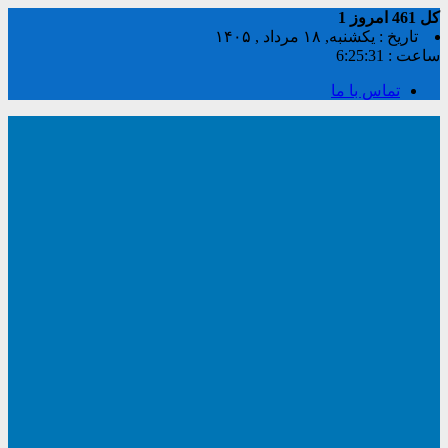
کل
461
امروز
1
تاریخ : یکشنبه, ۱۸ مرداد , ۱۴۰۵
ساعت :
6:25:32
تماس با ما