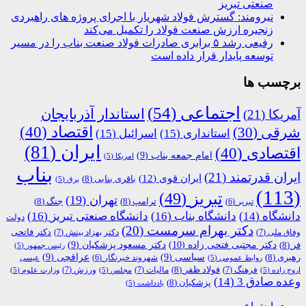
صنعتی تبریز
نیرومند: گسترش فولاد شهریار با اجرای پروژه های راهبردی
زنجیره ارزش صنعت فولاد را تکمیل می‌کند
رفیعی رشد ۵ برابری صادرات فولاد صنعت بناب را در مسیر
توسعه پایدار قرار داده است
برچسب ها
اجتماعی
(54)
استاندار آذربایجان
آمریکا
(21)
اقتصاد
(40)
شرقی
(30)
استانداری
(15)
اسرائیل
(15)
ایران
(81)
اقتصادی
(40)
امام جمعه بناب
(9)
امریکا
(5)
بناب
ایران قدرتمند
(21)
ایران قوی
(12)
باقری بنابی
(8)
برق
(5)
(113)
تبریز
(49)
تهران
(19)
ترامپ
(8)
جنگ
(8)
تبریر
(6)
دانشگاه
(14)
دانشگاه بناب
(16)
دانشگاه صنعتی تبریز
(16)
دولت
دکتر بهرام سرمست
(20)
دکتر فاتحی
وفاق ملی
(7)
دکتر بهزاد بینش
(7)
دکتر مجتبی فتحی زاده
(10)
فر
(8)
دکتر مسعود پزشکیان
(9)
رئیس جمهور
(5)
رهبری
(8)
سیاسی
(9)
عراقچی
(9)
شهروند خبرنگار
(6)
روابط عمومی
(5)
عیسی
فولاد ظفر
(8)
فرهنگ
(7)
مالیات
(7)
ورزش
(7)
اروج زاده
(5)
مجلس
(5)
وزارت علوم
(5)
وعده صادق 3
(14)
پزشکیان
(8)
یادداشت
(5)