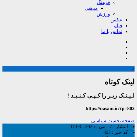
فرهنگ
مذهبی
ورزش
عکس
فیلم
تماس با ما
×
لینک کوتاه
لـیـنـک زیـر را کـپـی کـنـیـد !
https://nasam.ir/?p=802
صفحه نخست
سیاسی
انتشار :
7 - می - 2025 - 11:03
کد خبر :
802