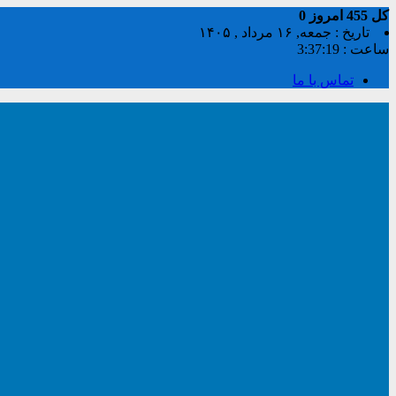
کل
455
امروز
0
تاریخ : جمعه, ۱۶ مرداد , ۱۴۰۵
ساعت :
3:37:20
تماس با ما