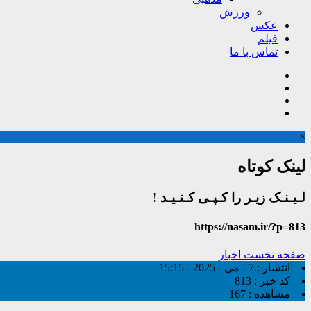
ورزش
عکس
فیلم
تماس با ما
×
لینک کوتاه
لـیـنـک زیـر را کـپـی کـنـیـد !
https://nasam.ir/?p=813
صفحه نخست
اخبار
انتشار :
7 - می - 2025 - 15:15
کد خبر :
813
مشاهده :
167