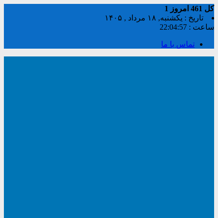
کل
461
امروز
1
تاریخ : یکشنبه, ۱۸ مرداد , ۱۴۰۵
ساعت :
22:04:57
تماس با ما