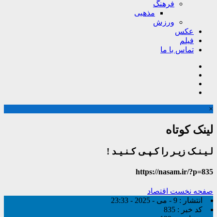
فرهنگ
مذهبی
ورزش
عکس
فیلم
تماس با ما
×
لینک کوتاه
لـیـنـک زیـر را کـپـی کـنـیـد !
https://nasam.ir/?p=835
صفحه نخست
اقتصاد
انتشار :
9 - می - 2025 - 23:33
کد خبر :
835