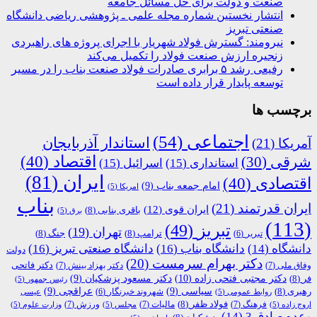
صنعت و دولت برای حل مسائل جامعه
انتشار نخستین شماره مجله علمی ـ پژوهشی ریاضی دانشگاه
صنعتی تبریز
نیرومند: گسترش فولاد شهریار با اجرای پروژه های راهبردی
زنجیره ارزش صنعت فولاد را تکمیل می‌کند
رفیعی رشد ۵ برابری صادرات فولاد صنعت بناب را در مسیر
توسعه پایدار قرار داده است
برچسب ها
اجتماعی
(54)
استاندار آذربایجان
آمریکا
(21)
اقتصاد
(40)
شرقی
(30)
استانداری
(15)
اسرائیل
(15)
ایران
(81)
اقتصادی
(40)
امام جمعه بناب
(9)
امریکا
(5)
بناب
ایران قدرتمند
(21)
ایران قوی
(12)
باقری بنابی
(8)
برق
(5)
(113)
تبریز
(49)
تهران
(19)
ترامپ
(8)
جنگ
(8)
تبریر
(6)
دانشگاه
(14)
دانشگاه بناب
(16)
دانشگاه صنعتی تبریز
(16)
دولت
دکتر بهرام سرمست
(20)
دکتر فاتحی
وفاق ملی
(7)
دکتر بهزاد بینش
(7)
دکتر مجتبی فتحی زاده
(10)
فر
(8)
دکتر مسعود پزشکیان
(9)
رئیس جمهور
(5)
رهبری
(8)
سیاسی
(9)
عراقچی
(9)
شهروند خبرنگار
(6)
روابط عمومی
(5)
عیسی
فولاد ظفر
(8)
فرهنگ
(7)
مالیات
(7)
ورزش
(7)
اروج زاده
(5)
مجلس
(5)
وزارت علوم
(5)
وعده صادق 3
(14)