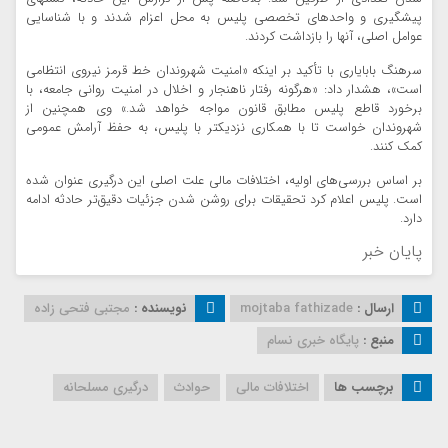
پیشگیری و واحدهای تخصصی پلیس به محل اعزام شدند و با شناسایی
عوامل اصلی، آنها را بازداشت کردند.
سرهنگ بابایاری با تأکید بر اینکه «امنیت شهروندان خط قرمز نیروی انتظامی
است»، هشدار داد: «هرگونه رفتار ناهنجار و اخلال در امنیت روانی جامعه، با
برخورد قاطع پلیس مطابق قانون مواجه خواهد شد.» وی همچنین از
شهروندان خواست تا با همکاری نزدیکتر با پلیس، به حفظ آرامش عمومی
کمک کنند.
بر اساس بررسی‌های اولیه، اختلافات مالی علت اصلی این درگیری عنوان شده
است. پلیس اعلام کرد تحقیقات برای روشن شدن جزئیات دقیق‌تر حادثه ادامه
دارد.
پایان خبر
ارسال :
mojtaba fathizade
نویسنده :
مجتبی فتحی زاده
منبع :
پایگاه خبری نسام
برچسب ها
اختلافات مالی
حوادث
درگیری مسلحانه