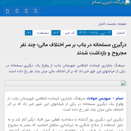
نام کاربری یا نشانی ایمیل
اینستاگرام
تلگرام
صفحه نخست
اخبار
انتشار :
3 - می - 2025 - 13:31
کد خبر :
893
مشاهده :
170
سروش
ایتا
درگیری مسلحانه در بناب بر سر اختلاف مالی؛ چند نفر
رمز عبور
آپارات
واتساپ
مجروح و بازداشت شدند
سرهنگ بابایاری، فرمانده انتظامی شهرستان بناب، از وقوع یک درگیری مسلحانه در
مرا به خاطر بسپار
یکی از خیابانهای این شهر خبر داد که بر اثر اختلاف مالی میان چند نفر رخ داده است.
نسام – سرویس حوادث
سرهنگ بابایاری، فرمانده انتظامی شهرستان بناب، از
وقوع یک درگیری مسلحانه در یکی از خیابانهای این شهر خبر داد که بر اثر
اختلاف مالی میان چند نفر رخ داده است.
درگیری این درگیری روز گذشته با مشاجره لفظی بین افراد درگیر آغاز شد و به
دلیل استفاده از سلاح شکاری به تیراندازی متقابل انجامید که منجر به مجروح
شدن تعدادی از طرفین شد. بلافاصله پس از گزارش این حادثه، گشتهای