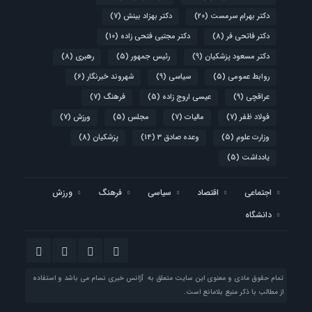
دکتر بهرام سرمست
(20)
دکتر بهزاد بینش
(7)
دکتر فاتحی فر
(8)
دکتر مجتبی فتحی زاده
(10)
دکتر مسعود پزشکیان
(9)
رئیس جمهور
(5)
رهبری
(8)
روابط عمومی
(5)
سیاسی
(9)
شهروند خبرنگار
(6)
عراقچی
(9)
عیسی اروج زاده
(5)
فرهنگ
(7)
فولاد ظفر
(7)
مالیات
(7)
مجلس
(5)
ورزش
(7)
وزارت علوم
(5)
وعده صادق 3
(14)
پزشکیان
(8)
یادداشت
(5)
اجتماعی
اقتصاد
سیاسی
فرهنگ
ورزش
دانشگاه
تمام حقوق مادی و معنوی این سایت متعلق به آژانس خبری نسام می باشد و استفاده
از مطالب با ذکر منبع بلامانع است.