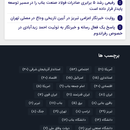
رفیعی رشد ۵ برابری صادرات فولاد صنعت بناب را در مسیر توسعه
پایدار قرار داده است
روایت خبرنگار اعزامی تبریز در آیین تاریخی وداع در مصلی تهران
پاسخ یک فعال رسانه و خبرنگار به توئیت احمد زیدآبادی در
خصوص رفراندوم
برچسب ها
آمریکا
(21)
اجتماعی
(54)
استاندار آذربایجان شرقی
(30)
استانداری
(15)
اسرائیل
(15)
اقتصاد
(40)
اقتصادی
(40)
امام جمعه بناب
(9)
امریکا
(5)
ایران
(81)
ایران قدرتمند
(21)
ایران قوی
(12)
باقری بنابی
(8)
برق
(5)
بناب
(111)
تبریر
(6)
تبریز
(49)
ترامپ
(8)
تهران
(19)
جنگ
(8)
دانشگاه
(14)
دانشگاه بناب
(16)
دانشگاه صنعتی تبریز
(16)
دولت وفاق ملی
(7)