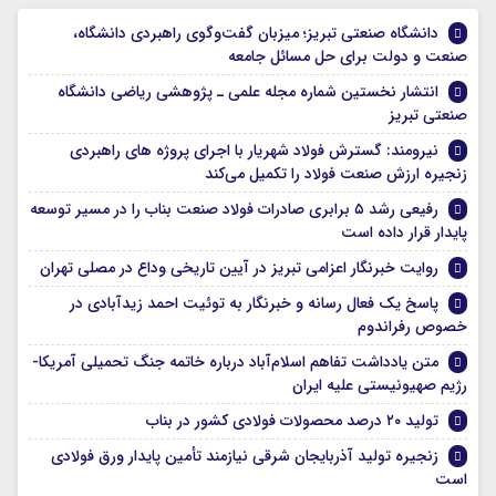
دانشگاه صنعتی تبریز؛ میزبان گفت‌وگوی راهبردی دانشگاه،
صنعت و دولت برای حل مسائل جامعه
انتشار نخستین شماره مجله علمی ـ پژوهشی ریاضی دانشگاه
صنعتی تبریز
نیرومند: گسترش فولاد شهریار با اجرای پروژه های راهبردی
زنجیره ارزش صنعت فولاد را تکمیل می‌کند
رفیعی رشد ۵ برابری صادرات فولاد صنعت بناب را در مسیر توسعه
پایدار قرار داده است
روایت خبرنگار اعزامی تبریز در آیین تاریخی وداع در مصلی تهران
پاسخ یک فعال رسانه و خبرنگار به توئیت احمد زیدآبادی در
خصوص رفراندوم
متن یادداشت تفاهم اسلام‌آباد درباره خاتمه جنگ تحمیلی آمریکا-
رژیم صهیونیستی علیه ایران
تولید ۲۰ درصد محصولات فولادی کشور در بناب
زنجیره تولید آذربایجان شرقی نیازمند تأمین پایدار ورق فولادی
است