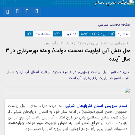
نام کاربری یا نشانی ایمیل
اینستاگرام
تلگرام
صفحه نخست
سیاسی
انتشار :
12 - می - 2025 - 08:51
کد خبر :
972
مشاهده :
126
سروش
ایتا
معاون اول ریاست جمهوری در بازدید از طرح انتقال آب ارس:
رمز عبور
آپارات
واتساپ
حل تنش آبی اولویت نخست دولت/ وعده بهره‌برداری در ۳
سال آینده
مرا به خاطر بسپار
تبریز - معاون اول ریاست جمهوری در حاشیه بازدید از طرح انتقال آب ارس: شمال
غرب کشور در اولویت رفع بحران آب است
نسام سرویس استان آذربایجان شرقی؛
محمدرضا عارف، معاون اول ریاست
جمهوری، صبح امروز (دوشنبه) در ادامه سفر خود به استان آذربایجان شرقی، از
کارگاه شهید عباس عبداللهی واقع در طرح انتقال آب ارس بازدید کرد. وی در این
بازدید با تاکید بر
«رفع تنش آبی به عنوان اولویت مهم دولت چهاردهم»
،
دستورات فوری برای رفع موانع اجرایی این پروژه کلان را صادر نمود.