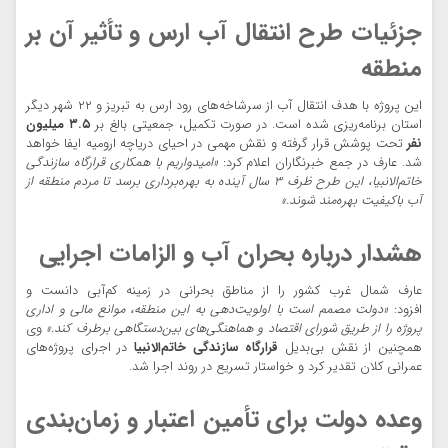
جزئیات طرح انتقال آب ارس و تأثیر آن بر
منطقه
این پروژه با هدف انتقال آب از سرشاخه‌های رود ارس به تبریز و ۲۲ شهر دیگر
استان برنامه‌ریزی شده است. در صورت تکمیل، جمعیتی بالغ بر
۳.۵ میلیون
نفر
تحت پوشش قرار گرفته و نقش مهمی در احیای دریاچه ارومیه ایفا خواهد
شد. عارف در جمع خبرنگاران اعلام کرد:
«امیدواریم با همکاری قرارگاه سازندگی
خاتم‌الانبیا، این طرح ظرف ۳ سال آینده به بهره‌برداری برسد تا مردم منطقه از
آب باکیفیت بهره‌مند شوند.»
هشدار درباره بحران آب و الزامات اجرایی
عارف شمال غرب کشور را از مناطق بحرانی در زمینه کم‌آبی دانست و
افزود:
«دولت مصمم است با اولویت‌دهی به این منطقه، موانع مالی و اداری
پروژه را از طریق شورای اقتصاد و هماهنگی‌های بین‌دستگاهی برطرف کند.»
وی
همچنین از نقش بی‌بدیل
قرارگاه سازندگی خاتم‌الانبیا
در اجرای پروژه‌های
عمرانی کلان تقدیر کرد و خواستار تسریع در روند اجرا شد.
وعده دولت برای تأمین اعتبار و زمان‌بندی