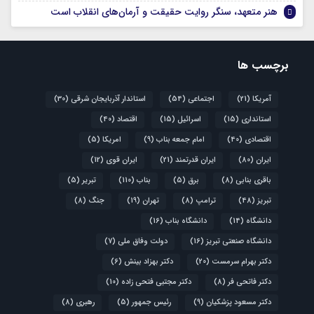
هنر متعهد، سنگر روایت حقیقت و آرمان‌های انقلاب است
برچسب ها
آمریکا
(21)
اجتماعی
(54)
استاندار آذربایجان شرقی
(30)
استانداری
(15)
اسرائیل
(15)
اقتصاد
(40)
اقتصادی
(40)
امام جمعه بناب
(9)
امریکا
(5)
ایران
(80)
ایران قدرتمند
(21)
ایران قوی
(12)
باقری بنابی
(8)
برق
(5)
بناب
(110)
تبریر
(5)
تبریز
(48)
ترامپ
(8)
تهران
(19)
جنگ
(8)
دانشگاه
(14)
دانشگاه بناب
(16)
دانشگاه صنعتی تبریز
(16)
دولت وفاق ملی
(7)
دکتر بهرام سرمست
(20)
دکتر بهزاد بینش
(6)
دکتر فاتحی فر
(8)
دکتر مجتبی فتحی زاده
(10)
دکتر مسعود پزشکیان
(9)
رئیس جمهور
(5)
رهبری
(8)