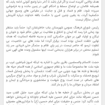
هدف والایی آفریده است و اگر قرار باشد تا آخر دنیا وضع کنونی ادامه یابد، که
همیشه ظالمان بر اوضاع مسلط و احکام الهی در زمین مانده و به فراموشی
سپرده شود، ظلم و فساد و قتل و جنایت در مقیاس های وسیع جهانی
حکمفرما گردد، به یقین چنین امری با حکمت بالغه خداوند درباره آفرینش
انسان سازگار نیست.
رئیس شورای فرهنگ عمومی شهرستان بناب خاطرنشان کرد: حتماً باید منتظر
بود زمانی فرا رسد که ایمان و اخلاق و عقلانیت بر جهان حاکم شود و خوبان و
نیکان و اولیاء الهی بر جهان حکمرانی کنند و مدینه فاضله انسانیت که هدف
نهایی خلقت انسان بوده است برقرار گردد؛ اما ملت های بی خاصیت، بی
تفاوت ترسو که حاضر نیست در زیر پای ظالم و ستمگر حتی فریادی سر زند
تسلیم محض در برابر هزاران بدبختی است اینها مشمول وعده های الهی نمی
شوند.
حجت الاسلام والمسلمین باقری بنابی با اشاره به اینکه امروز شیاطین غرب بر
علیه ملت ها مخصوصاً ملت ما و نظام جمهوری اسلامی از همه اقسام حیله ها،
ترفندها و فتنه ها بهره جویی می کند، گفت: دشمنان با پخش وسایل فساد،
ترویج فحشاء و منکرات با گسترش شراب و قمار و مواد مخدر و انواع سرگرمی
های ناسالم، در صدد است روح شهامت و سلحشوری و مردانگی و ایمان و
اعتقاد مردان و جوانان ما را تار و مار کنند.
وی در بخش دیگری از خطبه ها با بیان اینکه عزای سید جلیل القدر، سید
حسن نصرالله مانند عزای امام حسین علیه السلام جاودانه و ثمربخش خواهد
شد، تأکید کرد: جنس و حقیقت عزای امام حسین (ع) با عزاداری‌های معمولی