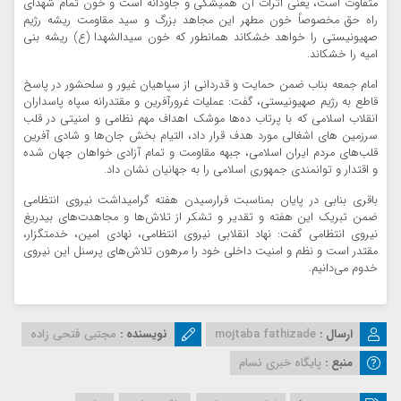
متفاوت است، یعنی اثرات آن همیشگی و جاودانه است و خون تمام شهدای
راه حق مخصوصاً خون مطهر این مجاهد بزرگ و سید مقاومت ریشه رژیم
صهیونیستی را خواهد خشکاند همانطور که خون سیدالشهدا (ع) ریشه بنی
امیه را خشکاند.
امام جمعه بناب ضمن حمایت و قدردانی از سپاهیان غیور و سلحشور در پاسخ
قاطع به رژیم صهیونیستی، گفت: عملیات غرورآفرین و مقتدرانه سپاه پاسداران
انقلاب اسلامی که با پرتاب ده‌ها موشک اهداف مهم نظامی و امنیتی در قلب
سرزمین های اشغالی مورد هدف قرار داد، التیام بخش جان‌ها و شادی آفرین
قلب‌های مردم ایران اسلامی، جبهه مقاومت و تمام آزادی خواهان جهان شده
و اقتدار و توانمندی جمهوری اسلامی را به جهانیان نشان داد.
باقری بنابی در پایان بمناسبت فرارسیدن هفته گرامیداشت نیروی انتظامی
ضمن تبریک این هفته و تقدیر و تشکر از تلاش‌ها و مجاهدت‌های بیدریغ
نیروی انتظامی گفت: نهاد انقلابی نیروی انتظامی، نهادی امین، خدمتگزار،
مقتدر است و نظم و امنیت داخلی خود را مرهون تلاش‌های پرسنل این نیروی
خدوم می‌دانیم.
ارسال :
mojtaba fathizade
نویسنده :
مجتبی فتحی زاده
منبع :
پایگاه خبری نسام