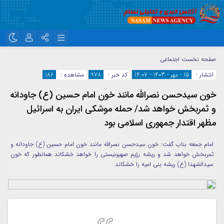
نام کاربری یا نشانی ایمیل
اینستاگرام
تلگرام
صفحه نخست
اجتماعی
انتشار :
15 - مهر - 1403 - 14:07
کد خبر :
978
مشاهده :
186
سروش
ایتا
خون سیدحسن نصرالله مانند خون امام حسین (ع) جاودانه
رمز عبور
آپارات
واتساپ
و ثمربخش خواهد شد/ حمله موشکی ایران به اسرائیل
مظهر اقتدار جمهوری اسلامی بود
مرا به خاطر بسپار
امام جمعه بناب گفت: خون سیدحسن نصرالله مانند خون امام حسین (ع) جاودانه و
ثمربخش خواهد شد و ریشه رژیم صهیونیستی را خواهد خشکاند همانطور که خون
سیدالشهدا (ع) ریشه بنی امیه را خشکاند.