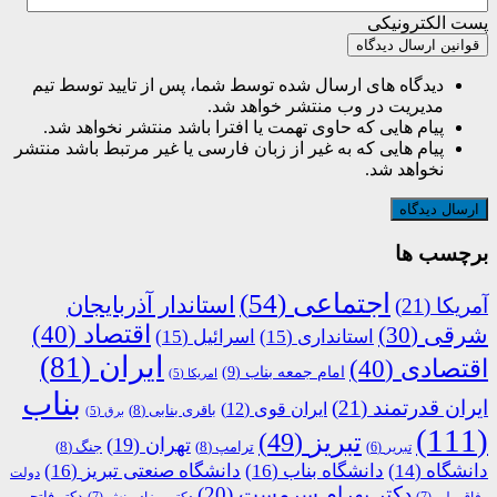
پست الکترونیکی
قوانین ارسال دیدگاه
دیدگاه های ارسال شده توسط شما، پس از تایید توسط تیم
مدیریت در وب منتشر خواهد شد.
پیام هایی که حاوی تهمت یا افترا باشد منتشر نخواهد شد.
پیام هایی که به غیر از زبان فارسی یا غیر مرتبط باشد منتشر
نخواهد شد.
برچسب ها
اجتماعی
(54)
استاندار آذربایجان
آمریکا
(21)
اقتصاد
(40)
شرقی
(30)
استانداری
(15)
اسرائیل
(15)
ایران
(81)
اقتصادی
(40)
امام جمعه بناب
(9)
امریکا
(5)
بناب
ایران قدرتمند
(21)
ایران قوی
(12)
باقری بنابی
(8)
برق
(5)
(111)
تبریز
(49)
تهران
(19)
ترامپ
(8)
جنگ
(8)
تبریر
(6)
دانشگاه
(14)
دانشگاه بناب
(16)
دانشگاه صنعتی تبریز
(16)
دولت
دکتر بهرام سرمست
(20)
دکتر فاتحی
وفاق ملی
(7)
دکتر بهزاد بینش
(7)