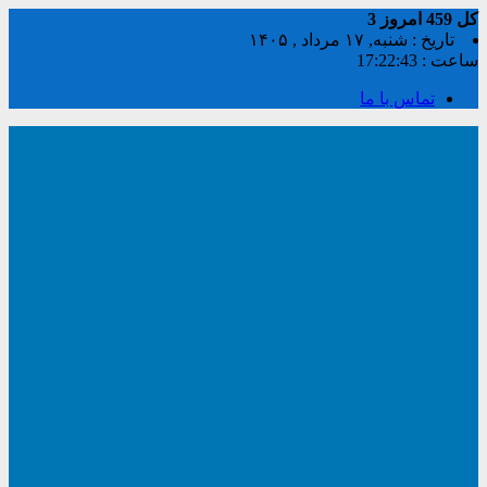
کل
459
امروز
3
تاریخ : شنبه, ۱۷ مرداد , ۱۴۰۵
ساعت :
17:22:44
تماس با ما