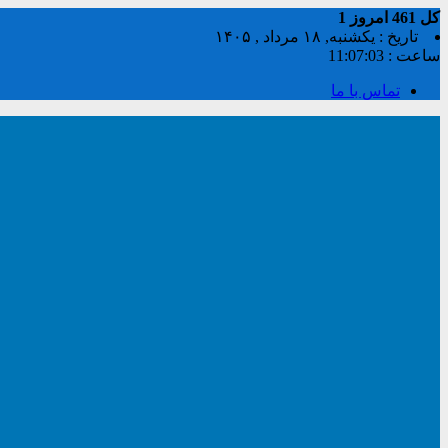
کل
461
امروز
1
تاریخ : یکشنبه, ۱۸ مرداد , ۱۴۰۵
ساعت :
11:07:04
تماس با ما