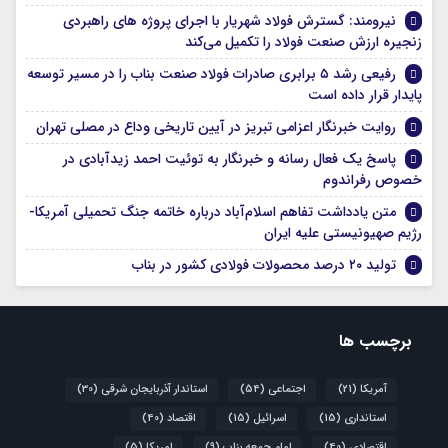
نیرومند: گسترش فولاد شهریار با اجرای پروژه های راهبردی
زنجیره ارزش صنعت فولاد را تکمیل می‌کند
رفیعی رشد ۵ برابری صادرات فولاد صنعت بناب را در مسیر توسعه
پایدار قرار داده است
روایت خبرنگار اعزامی تبریز در آیین تاریخی وداع در مصلی تهران
پاسخ یک فعال رسانه و خبرنگار به توئیت احمد زیدآبادی در
خصوص رفراندوم
متن یادداشت تفاهم اسلام‌آباد درباره خاتمه جنگ تحمیلی آمریکا-
رژیم صهیونیستی علیه ایران
تولید ۲۰ درصد محصولات فولادی کشور در بناب
برچسب ها
آمریکا
(21)
اجتماعی
(54)
استاندار آذربایجان شرقی
(30)
استانداری
(15)
اسرائیل
(15)
اقتصاد
(40)
اقتصادی
(40)
امام جمعه بناب
(9)
امریکا
(5)