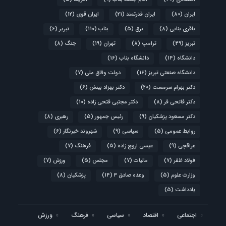
ایران
(80)
ایران قدرتمند
(21)
ایران قوی
(12)
باقری بنابی
(8)
برق
(5)
بناب
(110)
تبریر
(6)
تبریز
(49)
ترامپ
(8)
تهران
(19)
جنگ
(8)
دانشگاه
(14)
دانشگاه بناب
(16)
دانشگاه صنعتی تبریز
(16)
دولت وفاق ملی
(7)
دکتر بهرام سرمست
(20)
دکتر بهزاد بینش
(6)
دکتر فاتحی فر
(8)
دکتر مجتبی فتحی زاده
(10)
دکتر مسعود پزشکیان
(9)
رئیس جمهور
(5)
رهبری
(8)
روابط عمومی
(5)
سیاسی
(9)
شهروند خبرنگار
(6)
عراقچی
(9)
عیسی اروج زاده
(5)
فرهنگ
(7)
فولاد ظفر
(7)
مالیات
(7)
مجلس
(5)
ورزش
(7)
وزارت علوم
(5)
وعده صادق 3
(14)
پزشکیان
(8)
یادداشت
(5)
اجتماعی
اقتصاد
سیاسی
فرهنگ
ورزش