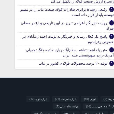
زنجیره ارزش صنعت فولاد را تکمیل می‌کند
رفیعی رشد ۵ برابری صادرات فولاد صنعت بناب را در مسیر
توسعه پایدار قرار داده است
روایت خبرنگار اعزامی تبریز در آیین تاریخی وداع در مصلی
تهران
پاسخ یک فعال رسانه و خبرنگار به توئیت احمد زیدآبادی در
خصوص رفراندوم
متن یادداشت تفاهم اسلام‌آباد درباره خاتمه جنگ تحمیلی
آمریکا-رژیم صهیونیستی علیه ایران
تولید ۲۰ درصد محصولات فولادی کشور در بناب
مریکا
(5)
ایران
(80)
ایران قدرتمند
(21)
ایران قوی
(12)
نشگاه صنعتی تبریز
(16)
دولت وفاق ملی
(7)
روابط عمومی
(5)
سیاسی
(9)
شهروند خبرنگار
(6)