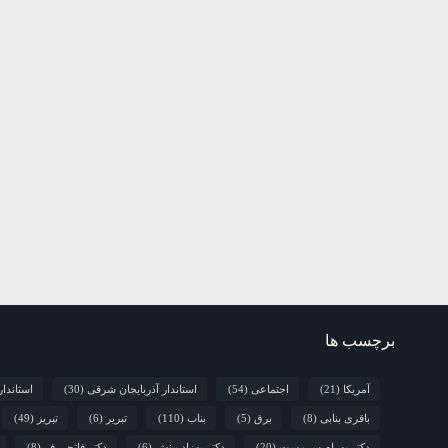
برچسب ها
آمریکا
(21)
اجتماعی
(54)
استاندار آذربایجان شرقی
(30)
استاندا
باقری بنابی
(8)
برق
(5)
بناب
(110)
تبریر
(6)
تبریز
(49)
دکتر بهرام سرمست
(20)
دکتر بهزاد بینش
(6)
دکتر فاتحی فر
(8)