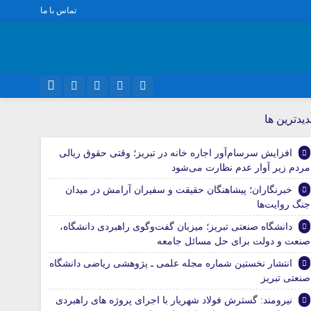
تماس با ما
نام کاربری یا نشانی ایمیل
ویژه خبری
اینستاگرام
يدترين ها
اجتماعی
تلگرام
افزایش سرسام‌آور اجاره خانه در تبریز؛ وقتی حقوق ریالی
اقتصاد
رمز عبور
مردم زیر آوار عدم نظارت می‌شود
سروش
سیاسی
خبرنگاران؛ پیشاهنگان حقیقت و سفیران آرامش در میدان
فرهنگ
ایتا
جنگ روایت‌ها
مرا به خاطر بسپار
آپارات
دانشگاه صنعتی تبریز؛ میزبان گفت‌وگوی راهبردی دانشگاه،
صنعت و دولت برای حل مسائل جامعه
واتساپ
انتشار نخستین شماره مجله علمی ـ پژوهشی ریاضی دانشگاه
صنعتی تبریز
نیرومند: گسترش فولاد شهریار با اجرای پروژه های راهبردی