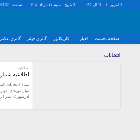
امروز
کل
تاریخ : شنبه, ۱۷ مرداد , ۱۴۰۵
ساعت :
:03:32
457
1
صفحه نخست
اخبار
کاریکاتور
گالری فیلم
گالری عکس
اخبار
چند رسانه
انتخابات
اجتماعی
گالری فیلم
اطلاعیه
اقتصاد
گالری عکس
اطلاعیه شماره (۴) ستاد انتخابا
سیاسی
حساب مشتری
فرهنگ
آذرشهر 2- بندر انزلی 3- بستان‌آباد 4- نقده و اشنویه 5- بندرعباس را اعلام کرد.