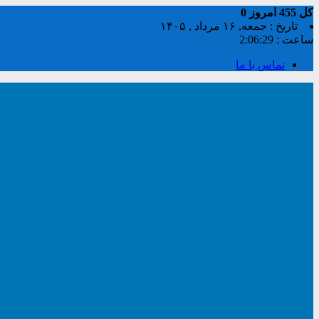
کل
455
امروز
0
تاریخ : جمعه, ۱۶ مرداد , ۱۴۰۵
ساعت :
2:06:30
تماس با ما