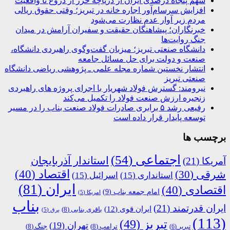
سهم پنجاه درصدی ایران از دریاچه خزر از دروغ تا واقعیت
افزایش سرسام‌آور اجاره خانه در تبریز؛ وقتی حقوق ریالی
مردم زیر آوار عدم نظارت می‌شود
خبرنگاران؛ پیشاهنگان حقیقت و سفیران آرامش در میدان
جنگ روایت‌ها
دانشگاه صنعتی تبریز؛ میزبان گفت‌وگوی راهبردی دانشگاه،
صنعت و دولت برای حل مسائل جامعه
انتشار نخستین شماره مجله علمی ـ پژوهشی ریاضی دانشگاه
صنعتی تبریز
نیرومند: گسترش فولاد شهریار با اجرای پروژه های راهبردی
زنجیره ارزش صنعت فولاد را تکمیل می‌کند
رفیعی رشد ۵ برابری صادرات فولاد صنعت بناب را در مسیر
توسعه پایدار قرار داده است
برچسب ها
اجتماعی
(54)
استاندار آذربایجان
آمریکا
(21)
اقتصاد
(40)
شرقی
(30)
استانداری
(15)
اسرائیل
(15)
ایران
(81)
اقتصادی
(40)
امام جمعه بناب
(9)
امریکا
(5)
بناب
ایران قدرتمند
(21)
ایران قوی
(12)
باقری بنابی
(8)
برق
(5)
(113)
تبریز
(49)
تهران
(19)
ترامپ
(8)
جنگ
(8)
تبریر
(6)