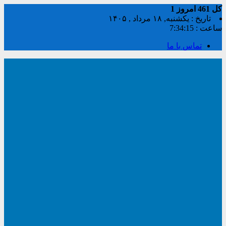
کل
461
امروز
1
تاریخ : یکشنبه, ۱۸ مرداد , ۱۴۰۵
ساعت :
7:34:16
تماس با ما