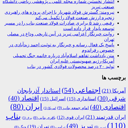
انتشار نخستین شماره مجله علمی ـ پژوهشی ریاضی دانشگاه
صنعتی تبریز
نیرومند: گسترش فولاد شهریار با اجرای پروژه های راهبردی
زنجیره ارزش صنعت فولاد را تکمیل می‌کند
رفیعی رشد ۵ برابری صادرات فولاد صنعت بناب را در مسیر
توسعه پایدار قرار داده است
روایت خبرنگار اعزامی تبریز در آیین تاریخی وداع در مصلی
تهران
پاسخ یک فعال رسانه و خبرنگار به توئیت احمد زیدآبادی در
خصوص رفراندوم
متن یادداشت تفاهم اسلام‌آباد درباره خاتمه جنگ تحمیلی
آمریکا-رژیم صهیونیستی علیه ایران
تولید ۲۰ درصد محصولات فولادی کشور در بناب
برچسب ها
اجتماعی
(54)
استاندار آذربایجان
آمریکا
(21)
اقتصاد
(40)
شرقی
(30)
استانداری
(15)
اسرائیل
(15)
ایران
(80)
اقتصادی
(40)
امام جمعه بناب
(9)
امریکا
(5)
بناب
ایران قدرتمند
(21)
ایران قوی
(12)
باقری بنابی
(8)
برق
(5)
(110)
تبریز
(49)
تهران
(19)
ترامپ
(8)
جنگ
(8)
تبریر
(6)