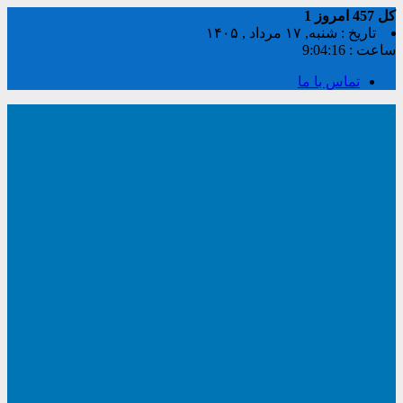
کل
457
امروز
1
تاریخ : شنبه, ۱۷ مرداد , ۱۴۰۵
ساعت :
9:04:16
تماس با ما